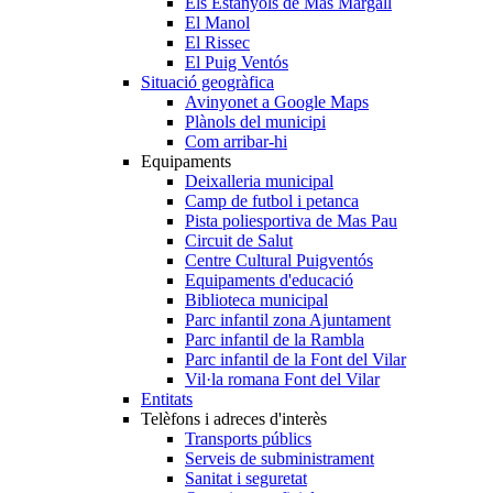
Els Estanyols de Mas Margall
El Manol
El Rissec
El Puig Ventós
Situació geogràfica
Avinyonet a Google Maps
Plànols del municipi
Com arribar-hi
Equipaments
Deixalleria municipal
Camp de futbol i petanca
Pista poliesportiva de Mas Pau
Circuit de Salut
Centre Cultural Puigventós
Equipaments d'educació
Biblioteca municipal
Parc infantil zona Ajuntament
Parc infantil de la Rambla
Parc infantil de la Font del Vilar
Vil·la romana Font del Vilar
Entitats
Telèfons i adreces d'interès
Transports públics
Serveis de subministrament
Sanitat i seguretat