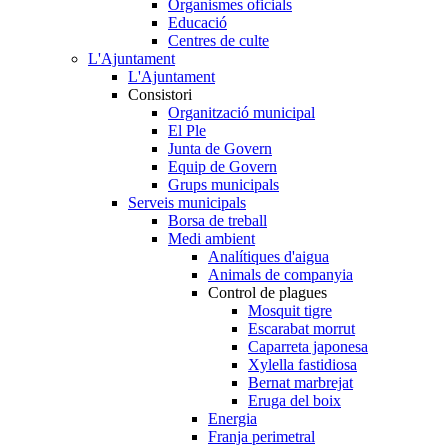
Organismes oficials
Educació
Centres de culte
L'Ajuntament
L'Ajuntament
Consistori
Organització municipal
El Ple
Junta de Govern
Equip de Govern
Grups municipals
Serveis municipals
Borsa de treball
Medi ambient
Analítiques d'aigua
Animals de companyia
Control de plagues
Mosquit tigre
Escarabat morrut
Caparreta japonesa
Xylella fastidiosa
Bernat marbrejat
Eruga del boix
Energia
Franja perimetral