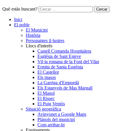
Què estàs buscant?
Cercar
Inici
El poble
El Municipi
Història
Personatges il·lustres
Llocs d'interès
Castell Comanda Hospitalera
Església de Sant Esteve
Vil·la romana de la Font del Vilar
Ermita de Santa Eugènia
El Castellot
Els masos
La Garriga d'Empordà
Els Estanyols de Mas Margall
El Manol
El Rissec
El Puig Ventós
Situació geogràfica
Avinyonet a Google Maps
Plànols del municipi
Com arribar-hi
Equipaments