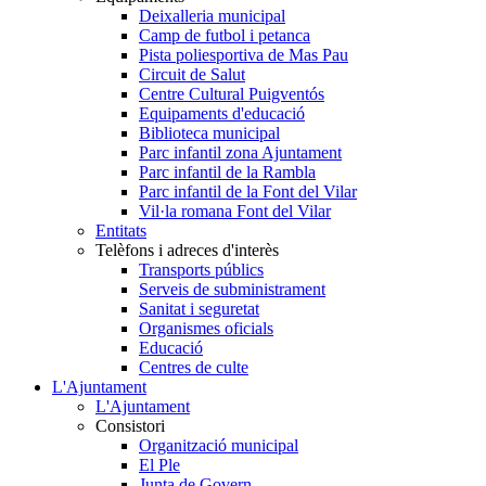
Deixalleria municipal
Camp de futbol i petanca
Pista poliesportiva de Mas Pau
Circuit de Salut
Centre Cultural Puigventós
Equipaments d'educació
Biblioteca municipal
Parc infantil zona Ajuntament
Parc infantil de la Rambla
Parc infantil de la Font del Vilar
Vil·la romana Font del Vilar
Entitats
Telèfons i adreces d'interès
Transports públics
Serveis de subministrament
Sanitat i seguretat
Organismes oficials
Educació
Centres de culte
L'Ajuntament
L'Ajuntament
Consistori
Organització municipal
El Ple
Junta de Govern