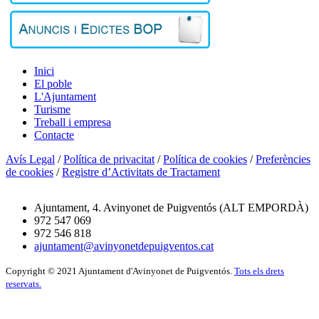
Inici
El poble
L'Ajuntament
Turisme
Treball i empresa
Contacte
Avís Legal
/
Política de privacitat
/
Política de cookies
/
Preferències
de cookies
/
Registre d’Activitats de Tractament
Ajuntament, 4. Avinyonet de Puigventós (ALT EMPORDÀ)
972 547 069
972 546 818
ajuntament@avinyonetdepuigventos.cat
Copyright © 2021 Ajuntament d'Avinyonet de Puigventós.
Tots els drets
reservats.