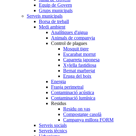
Equip de Govern
Grups municipals
Serveis municipals
Borsa de treball
Medi ambient
Analítiques d'aigua
Animals de companyia
Control de plagues
Mosquit tigre
Escarabat morrut
Caparreta japonesa
Xylella fastidiosa
Bernat marbrejat
Eruga del boix
Energia
Franja perimetral
Contaminació acústica
Contaminació lumínica
Residus
Residu on vas
Compostatge casolà
Campanya millora FORM
Serveis socials
Serveis tècnics