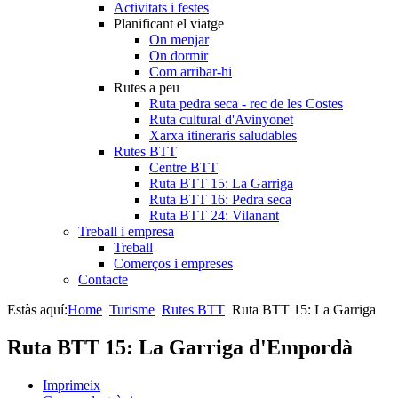
Activitats i festes
Planificant el viatge
On menjar
On dormir
Com arribar-hi
Rutes a peu
Ruta pedra seca - rec de les Costes
Ruta cultural d'Avinyonet
Xarxa itineraris saludables
Rutes BTT
Centre BTT
Ruta BTT 15: La Garriga
Ruta BTT 16: Pedra seca
Ruta BTT 24: Vilanant
Treball i empresa
Treball
Comerços i empreses
Contacte
Estàs aquí:
Home
Turisme
Rutes BTT
Ruta BTT 15: La Garriga
Ruta BTT 15: La Garriga d'Empordà
Imprimeix