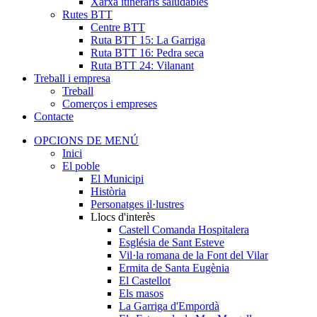
Xarxa itineraris saludables
Rutes BTT
Centre BTT
Ruta BTT 15: La Garriga
Ruta BTT 16: Pedra seca
Ruta BTT 24: Vilanant
Treball i empresa
Treball
Comerços i empreses
Contacte
OPCIONS DE MENÚ
Inici
El poble
El Municipi
Història
Personatges il·lustres
Llocs d'interès
Castell Comanda Hospitalera
Església de Sant Esteve
Vil·la romana de la Font del Vilar
Ermita de Santa Eugènia
El Castellot
Els masos
La Garriga d'Empordà