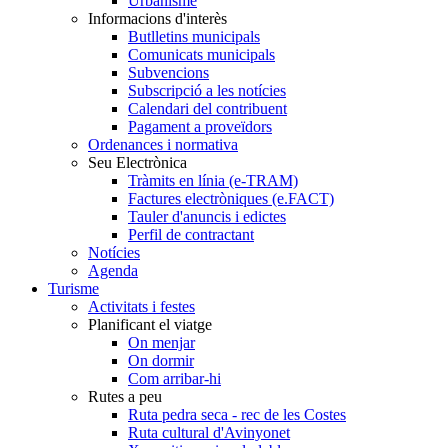
Urbanisme
Informacions d'interès
Butlletins municipals
Comunicats municipals
Subvencions
Subscripció a les notícies
Calendari del contribuent
Pagament a proveïdors
Ordenances i normativa
Seu Electrònica
Tràmits en línia (e-TRAM)
Factures electròniques (e.FACT)
Tauler d'anuncis i edictes
Perfil de contractant
Notícies
Agenda
Turisme
Activitats i festes
Planificant el viatge
On menjar
On dormir
Com arribar-hi
Rutes a peu
Ruta pedra seca - rec de les Costes
Ruta cultural d'Avinyonet