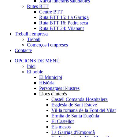
Xarxa itineraris saludables
Rutes BTT
Centre BTT
Ruta BTT 15: La Garriga
Ruta BTT 16: Pedra seca
Ruta BTT 24: Vilanant
Treball i empresa
Treball
Comerços i empreses
Contacte
OPCIONS DE MENÚ
Inici
El poble
El Municipi
Història
Personatges il·lustres
Llocs d'interès
Castell Comanda Hospitalera
Església de Sant Esteve
Vil·la romana de la Font del Vilar
Ermita de Santa Eugènia
El Castellot
Els masos
La Garriga d'Empordà