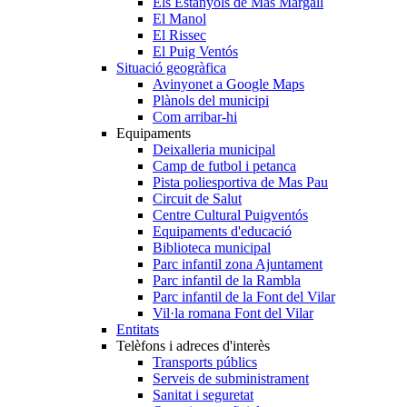
Els Estanyols de Mas Margall
El Manol
El Rissec
El Puig Ventós
Situació geogràfica
Avinyonet a Google Maps
Plànols del municipi
Com arribar-hi
Equipaments
Deixalleria municipal
Camp de futbol i petanca
Pista poliesportiva de Mas Pau
Circuit de Salut
Centre Cultural Puigventós
Equipaments d'educació
Biblioteca municipal
Parc infantil zona Ajuntament
Parc infantil de la Rambla
Parc infantil de la Font del Vilar
Vil·la romana Font del Vilar
Entitats
Telèfons i adreces d'interès
Transports públics
Serveis de subministrament
Sanitat i seguretat