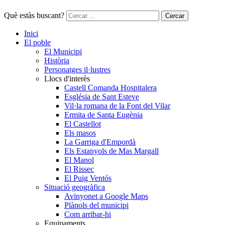
Què estàs buscant?
Cercar
Inici
El poble
El Municipi
Història
Personatges il·lustres
Llocs d'interès
Castell Comanda Hospitalera
Església de Sant Esteve
Vil·la romana de la Font del Vilar
Ermita de Santa Eugènia
El Castellot
Els masos
La Garriga d'Empordà
Els Estanyols de Mas Margall
El Manol
El Rissec
El Puig Ventós
Situació geogràfica
Avinyonet a Google Maps
Plànols del municipi
Com arribar-hi
Equipaments