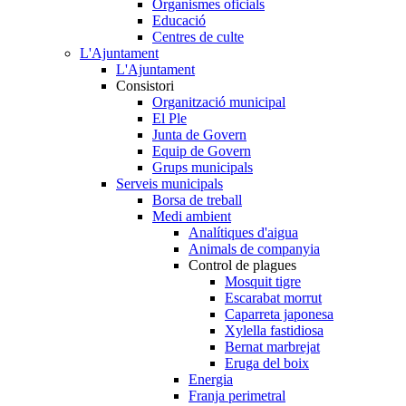
Organismes oficials
Educació
Centres de culte
L'Ajuntament
L'Ajuntament
Consistori
Organització municipal
El Ple
Junta de Govern
Equip de Govern
Grups municipals
Serveis municipals
Borsa de treball
Medi ambient
Analítiques d'aigua
Animals de companyia
Control de plagues
Mosquit tigre
Escarabat morrut
Caparreta japonesa
Xylella fastidiosa
Bernat marbrejat
Eruga del boix
Energia
Franja perimetral