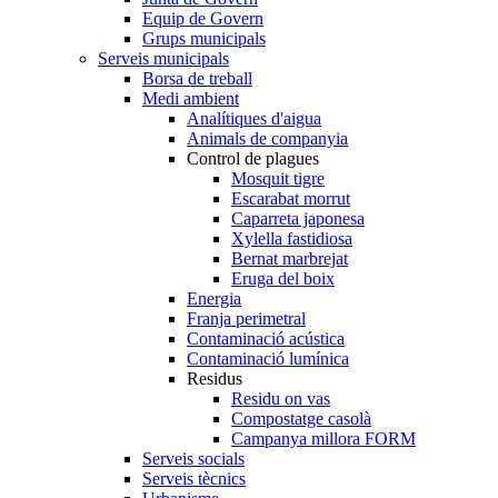
Equip de Govern
Grups municipals
Serveis municipals
Borsa de treball
Medi ambient
Analítiques d'aigua
Animals de companyia
Control de plagues
Mosquit tigre
Escarabat morrut
Caparreta japonesa
Xylella fastidiosa
Bernat marbrejat
Eruga del boix
Energia
Franja perimetral
Contaminació acústica
Contaminació lumínica
Residus
Residu on vas
Compostatge casolà
Campanya millora FORM
Serveis socials
Serveis tècnics