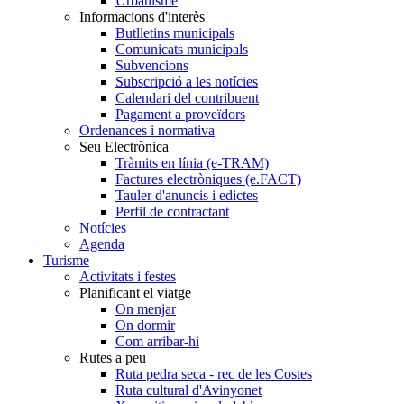
Urbanisme
Informacions d'interès
Butlletins municipals
Comunicats municipals
Subvencions
Subscripció a les notícies
Calendari del contribuent
Pagament a proveïdors
Ordenances i normativa
Seu Electrònica
Tràmits en línia (e-TRAM)
Factures electròniques (e.FACT)
Tauler d'anuncis i edictes
Perfil de contractant
Notícies
Agenda
Turisme
Activitats i festes
Planificant el viatge
On menjar
On dormir
Com arribar-hi
Rutes a peu
Ruta pedra seca - rec de les Costes
Ruta cultural d'Avinyonet