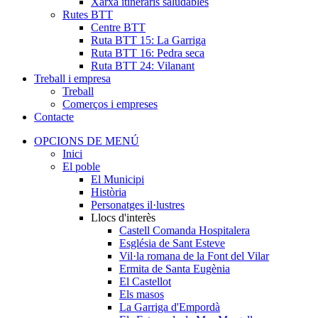
Xarxa itineraris saludables
Rutes BTT
Centre BTT
Ruta BTT 15: La Garriga
Ruta BTT 16: Pedra seca
Ruta BTT 24: Vilanant
Treball i empresa
Treball
Comerços i empreses
Contacte
OPCIONS DE MENÚ
Inici
El poble
El Municipi
Història
Personatges il·lustres
Llocs d'interès
Castell Comanda Hospitalera
Església de Sant Esteve
Vil·la romana de la Font del Vilar
Ermita de Santa Eugènia
El Castellot
Els masos
La Garriga d'Empordà