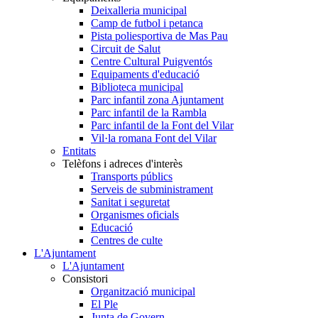
Deixalleria municipal
Camp de futbol i petanca
Pista poliesportiva de Mas Pau
Circuit de Salut
Centre Cultural Puigventós
Equipaments d'educació
Biblioteca municipal
Parc infantil zona Ajuntament
Parc infantil de la Rambla
Parc infantil de la Font del Vilar
Vil·la romana Font del Vilar
Entitats
Telèfons i adreces d'interès
Transports públics
Serveis de subministrament
Sanitat i seguretat
Organismes oficials
Educació
Centres de culte
L'Ajuntament
L'Ajuntament
Consistori
Organització municipal
El Ple
Junta de Govern