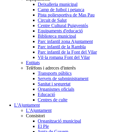
Deixalleria municipal
Camp de futbol i petanca
Pista poliesportiva de Mas Pau
Circuit de Salut
Centre Cultural Puigventós
Equipaments d'educació
Biblioteca municipal
Parc infantil zona Ajuntament
Parc infantil de la Rambla
Parc infantil de la Font del Vilar
Vil·la romana Font del Vilar
Entitats
Telèfons i adreces d'interès
Transports públics
Serveis de subministrament
Sanitat i seguretat
Organismes oficials
Educació
Centres de culte
L'Ajuntament
L'Ajuntament
Consistori
Organització municipal
El Ple
Junta de Govern