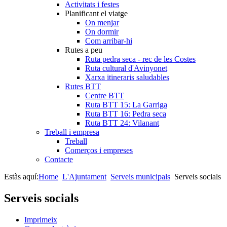
Activitats i festes
Planificant el viatge
On menjar
On dormir
Com arribar-hi
Rutes a peu
Ruta pedra seca - rec de les Costes
Ruta cultural d'Avinyonet
Xarxa itineraris saludables
Rutes BTT
Centre BTT
Ruta BTT 15: La Garriga
Ruta BTT 16: Pedra seca
Ruta BTT 24: Vilanant
Treball i empresa
Treball
Comerços i empreses
Contacte
Estàs aquí:
Home
L'Ajuntament
Serveis municipals
Serveis socials
Serveis socials
Imprimeix