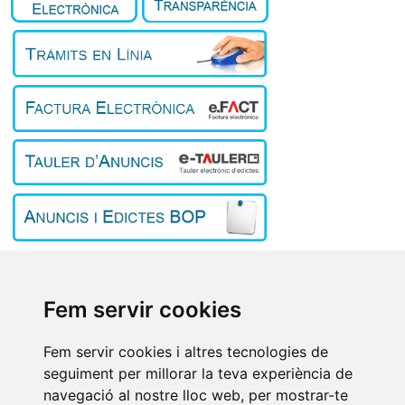
Inici
El poble
L'Ajuntament
Fem servir cookies
Turisme
Treball i empresa
Fem servir cookies i altres tecnologies de
Contacte
seguiment per millorar la teva experiència de
Avís Legal
/
Política de privacitat
/
Política de cookies
/
Preferències
navegació al nostre lloc web, per mostrar-te
de cookies
/
Registre d’Activitats de Tractament