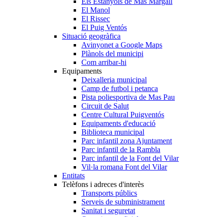
Els Estanyols de Mas Margall
El Manol
El Rissec
El Puig Ventós
Situació geogràfica
Avinyonet a Google Maps
Plànols del municipi
Com arribar-hi
Equipaments
Deixalleria municipal
Camp de futbol i petanca
Pista poliesportiva de Mas Pau
Circuit de Salut
Centre Cultural Puigventós
Equipaments d'educació
Biblioteca municipal
Parc infantil zona Ajuntament
Parc infantil de la Rambla
Parc infantil de la Font del Vilar
Vil·la romana Font del Vilar
Entitats
Telèfons i adreces d'interès
Transports públics
Serveis de subministrament
Sanitat i seguretat