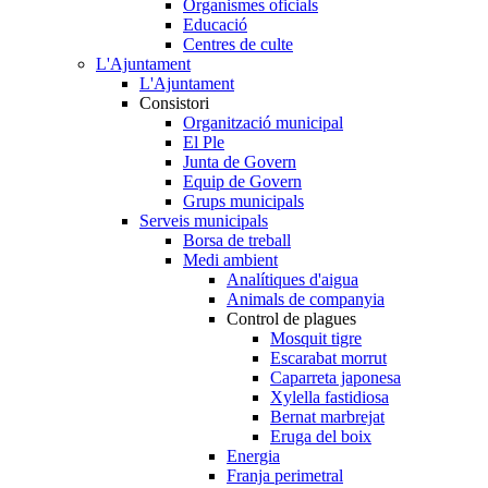
Organismes oficials
Educació
Centres de culte
L'Ajuntament
L'Ajuntament
Consistori
Organització municipal
El Ple
Junta de Govern
Equip de Govern
Grups municipals
Serveis municipals
Borsa de treball
Medi ambient
Analítiques d'aigua
Animals de companyia
Control de plagues
Mosquit tigre
Escarabat morrut
Caparreta japonesa
Xylella fastidiosa
Bernat marbrejat
Eruga del boix
Energia
Franja perimetral