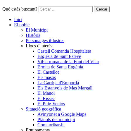
Què estàs buscant?
Cercar
Inici
El poble
El Municipi
Història
Personatges il·lustres
Llocs d'interès
Castell Comanda Hospitalera
Església de Sant Esteve
Vil·la romana de la Font del Vilar
Ermita de Santa Eugènia
El Castellot
Els masos
La Garriga d'Empordà
Els Estanyols de Mas Margall
El Manol
El Rissec
El Puig Ventós
Situació geogràfica
Avinyonet a Google Maps
Plànols del municipi
Com arribar-hi
Equipaments