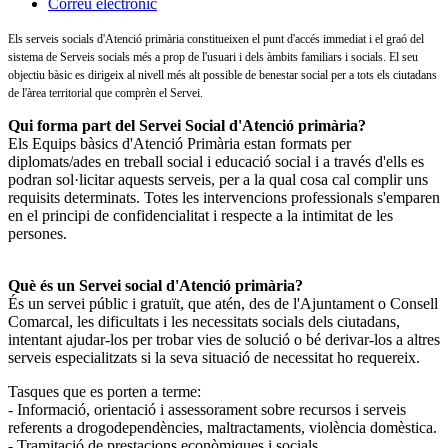
Correu electrònic
Els serveis socials d'Atenció primària constitueixen el punt d'accés immediat i el graó del
sistema de Serveis socials més a prop de l'usuari i dels àmbits familiars i socials. El seu
objectiu bàsic es dirigeix al nivell més alt possible de benestar social per a tots els ciutadans
de l'àrea territorial que comprèn el Servei.
Qui forma part del Servei Social d'Atenció primària?
Els Equips bàsics d'Atenció Primària estan formats per
diplomats/ades en treball social i educació social i a través d'ells es
podran sol·licitar aquests serveis, per a la qual cosa cal complir uns
requisits determinats. Totes les intervencions professionals s'emparen
en el principi de confidencialitat i respecte a la intimitat de les
persones.
Què és un Servei social d'Atenció primària?
És un servei públic i gratuït, que atén, des de l'Ajuntament o Consell
Comarcal, les dificultats i les necessitats socials dels ciutadans,
intentant ajudar-los per trobar vies de solució o bé derivar-los a altres
serveis especialitzats si la seva situació de necessitat ho requereix.
Tasques que es porten a terme:
- Informació, orientació i assessorament sobre recursos i serveis
referents a drogodependències, maltractaments, violència domèstica.
- Tramitació de prestacions econòmiques i socials.