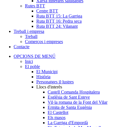
Xarxa itineraris saludables
Rutes BTT
Centre BTT
Ruta BTT 15: La Garriga
Ruta BTT 16: Pedra seca
Ruta BTT 24: Vilanant
Treball i empresa
Treball
Comerços i empreses
Contacte
OPCIONS DE MENÚ
Inici
El poble
El Municipi
Història
Personatges il·lustres
Llocs d'interès
Castell Comanda Hospitalera
Església de Sant Esteve
Vil·la romana de la Font del Vilar
Ermita de Santa Eugènia
El Castellot
Els masos
La Garriga d'Empordà