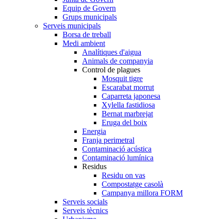
Equip de Govern
Grups municipals
Serveis municipals
Borsa de treball
Medi ambient
Analítiques d'aigua
Animals de companyia
Control de plagues
Mosquit tigre
Escarabat morrut
Caparreta japonesa
Xylella fastidiosa
Bernat marbrejat
Eruga del boix
Energia
Franja perimetral
Contaminació acústica
Contaminació lumínica
Residus
Residu on vas
Compostatge casolà
Campanya millora FORM
Serveis socials
Serveis tècnics