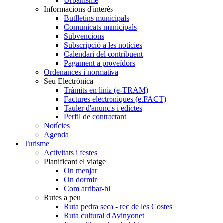
Urbanisme
Informacions d'interès
Butlletins municipals
Comunicats municipals
Subvencions
Subscripció a les notícies
Calendari del contribuent
Pagament a proveïdors
Ordenances i normativa
Seu Electrònica
Tràmits en línia (e-TRAM)
Factures electròniques (e.FACT)
Tauler d'anuncis i edictes
Perfil de contractant
Notícies
Agenda
Turisme
Activitats i festes
Planificant el viatge
On menjar
On dormir
Com arribar-hi
Rutes a peu
Ruta pedra seca - rec de les Costes
Ruta cultural d'Avinyonet