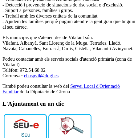
- Detecció i prevenció de situacions de risc social o d'exclusió.
- Suport a persones, famílies i grups.
- Treball amb les diverses entitats de la comunitat.
- Ajudem les famílies perquè puguin atendre la gent gran que tinguin
al seu càrrec.
Els municipis que s'atenen des de Vilafant són:
Vilafant, Albanyà, Sant Llorenç de la Muga, Terrades, Lladó,
Navata, Cabanelles, Borrassà, Ordis, Cistella, Vilanant i Avinyonet.
Podeu contactar amb els serveis socials d'atenció primària (zona de
Vilafant):
Telèfon: 972.54.68.02
Correus-e:
ebaspvil@ddgi.es
També podeu consultar la web del
Servei Local d'Orientació
Familiar
de la Diputació de Girona.
L'Ajuntament en un clic