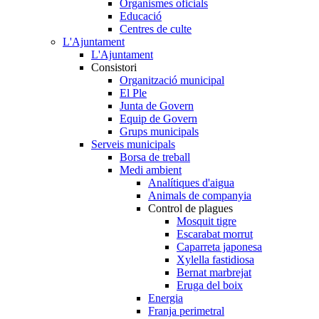
Organismes oficials
Educació
Centres de culte
L'Ajuntament
L'Ajuntament
Consistori
Organització municipal
El Ple
Junta de Govern
Equip de Govern
Grups municipals
Serveis municipals
Borsa de treball
Medi ambient
Analítiques d'aigua
Animals de companyia
Control de plagues
Mosquit tigre
Escarabat morrut
Caparreta japonesa
Xylella fastidiosa
Bernat marbrejat
Eruga del boix
Energia
Franja perimetral