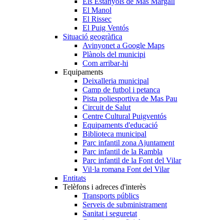
Els Estanyols de Mas Margall
El Manol
El Rissec
El Puig Ventós
Situació geogràfica
Avinyonet a Google Maps
Plànols del municipi
Com arribar-hi
Equipaments
Deixalleria municipal
Camp de futbol i petanca
Pista poliesportiva de Mas Pau
Circuit de Salut
Centre Cultural Puigventós
Equipaments d'educació
Biblioteca municipal
Parc infantil zona Ajuntament
Parc infantil de la Rambla
Parc infantil de la Font del Vilar
Vil·la romana Font del Vilar
Entitats
Telèfons i adreces d'interès
Transports públics
Serveis de subministrament
Sanitat i seguretat