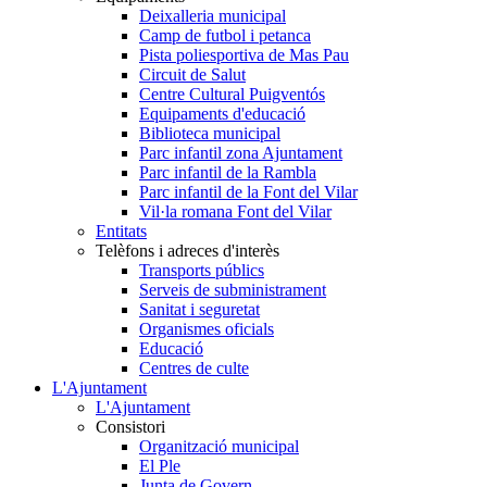
Deixalleria municipal
Camp de futbol i petanca
Pista poliesportiva de Mas Pau
Circuit de Salut
Centre Cultural Puigventós
Equipaments d'educació
Biblioteca municipal
Parc infantil zona Ajuntament
Parc infantil de la Rambla
Parc infantil de la Font del Vilar
Vil·la romana Font del Vilar
Entitats
Telèfons i adreces d'interès
Transports públics
Serveis de subministrament
Sanitat i seguretat
Organismes oficials
Educació
Centres de culte
L'Ajuntament
L'Ajuntament
Consistori
Organització municipal
El Ple
Junta de Govern