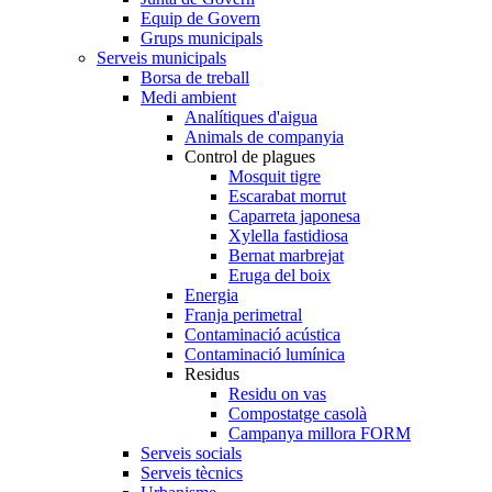
Equip de Govern
Grups municipals
Serveis municipals
Borsa de treball
Medi ambient
Analítiques d'aigua
Animals de companyia
Control de plagues
Mosquit tigre
Escarabat morrut
Caparreta japonesa
Xylella fastidiosa
Bernat marbrejat
Eruga del boix
Energia
Franja perimetral
Contaminació acústica
Contaminació lumínica
Residus
Residu on vas
Compostatge casolà
Campanya millora FORM
Serveis socials
Serveis tècnics