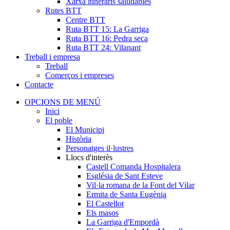
Xarxa itineraris saludables
Rutes BTT
Centre BTT
Ruta BTT 15: La Garriga
Ruta BTT 16: Pedra seca
Ruta BTT 24: Vilanant
Treball i empresa
Treball
Comerços i empreses
Contacte
OPCIONS DE MENÚ
Inici
El poble
El Municipi
Història
Personatges il·lustres
Llocs d'interès
Castell Comanda Hospitalera
Església de Sant Esteve
Vil·la romana de la Font del Vilar
Ermita de Santa Eugènia
El Castellot
Els masos
La Garriga d'Empordà