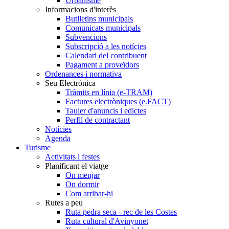
Urbanisme
Informacions d'interès
Butlletins municipals
Comunicats municipals
Subvencions
Subscripció a les notícies
Calendari del contribuent
Pagament a proveïdors
Ordenances i normativa
Seu Electrònica
Tràmits en línia (e-TRAM)
Factures electròniques (e.FACT)
Tauler d'anuncis i edictes
Perfil de contractant
Notícies
Agenda
Turisme
Activitats i festes
Planificant el viatge
On menjar
On dormir
Com arribar-hi
Rutes a peu
Ruta pedra seca - rec de les Costes
Ruta cultural d'Avinyonet