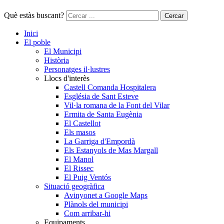
Què estàs buscant?
Cercar
Inici
El poble
El Municipi
Història
Personatges il·lustres
Llocs d'interès
Castell Comanda Hospitalera
Església de Sant Esteve
Vil·la romana de la Font del Vilar
Ermita de Santa Eugènia
El Castellot
Els masos
La Garriga d'Empordà
Els Estanyols de Mas Margall
El Manol
El Rissec
El Puig Ventós
Situació geogràfica
Avinyonet a Google Maps
Plànols del municipi
Com arribar-hi
Equipaments