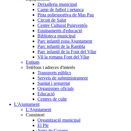
Deixalleria municipal
Camp de futbol i petanca
Pista poliesportiva de Mas Pau
Circuit de Salut
Centre Cultural Puigventós
Equipaments d'educació
Biblioteca municipal
Parc infantil zona Ajuntament
Parc infantil de la Rambla
Parc infantil de la Font del Vilar
Vil·la romana Font del Vilar
Entitats
Telèfons i adreces d'interès
Transports públics
Serveis de subministrament
Sanitat i seguretat
Organismes oficials
Educació
Centres de culte
L'Ajuntament
L'Ajuntament
Consistori
Organització municipal
El Ple
Junta de Govern