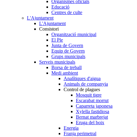
Organismes oficials
Educació
Centres de culte
L'Ajuntament
L'Ajuntament
Consistori
Organització municipal
El Ple
Junta de Govern
Equip de Govern
Grups municipals
Serveis municipals
Borsa de treball
Medi ambient
Analítiques d'aigua
Animals de companyia
Control de plagues
Mosquit tigre
Escarabat morrut
Caparreta japonesa
Xylella fastidiosa
Bernat marbrejat
Eruga del boix
Energia
Franja perimetral