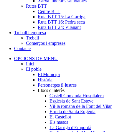
Xarxa itineraris saludables
Rutes BTT
Centre BTT
Ruta BTT 15: La Garriga
Ruta BTT 16: Pedra seca
Ruta BTT 24: Vilanant
Treball i empresa
Treball
Comerços i empreses
Contacte
OPCIONS DE MENÚ
Inici
El poble
El Municipi
Història
Personatges il·lustres
Llocs d'interès
Castell Comanda Hospitalera
Església de Sant Esteve
Vil·la romana de la Font del Vilar
Ermita de Santa Eugènia
El Castellot
Els masos
La Garriga d'Empordà