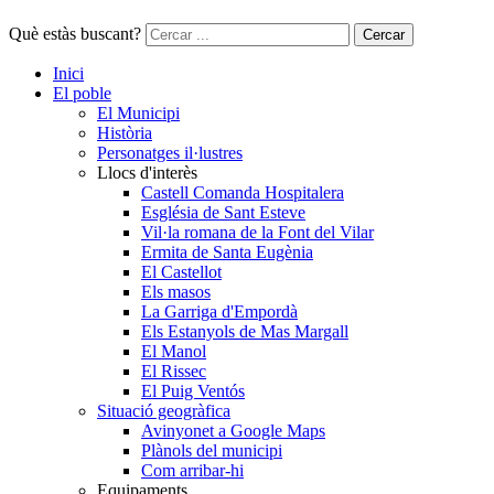
Què estàs buscant?
Cercar
Inici
El poble
El Municipi
Història
Personatges il·lustres
Llocs d'interès
Castell Comanda Hospitalera
Església de Sant Esteve
Vil·la romana de la Font del Vilar
Ermita de Santa Eugènia
El Castellot
Els masos
La Garriga d'Empordà
Els Estanyols de Mas Margall
El Manol
El Rissec
El Puig Ventós
Situació geogràfica
Avinyonet a Google Maps
Plànols del municipi
Com arribar-hi
Equipaments