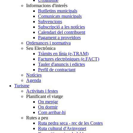
Urbanisme
Informacions d'interès
Butlletins municipals
Comunicats municipals
Subvencions
Subscripció a les notícies
Calendari del contribuent
Pagament a proveïdors
Ordenances i normativa
Seu Electrònica
Tràmits en línia (e-TRAM)
Factures electròniques (e.FACT)
Tauler d'anuncis i edictes
Perfil de contractant
Notícies
Agenda
Turisme
Activitats i festes
Planificant el viatge
On menjar
On dormir
Com arribar-hi
Rutes a peu
Ruta pedra seca - rec de les Costes
Ruta cultural d'Avinyonet