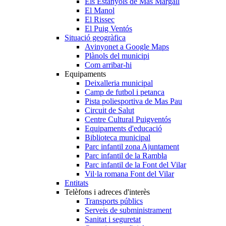
Els Estanyols de Mas Margall
El Manol
El Rissec
El Puig Ventós
Situació geogràfica
Avinyonet a Google Maps
Plànols del municipi
Com arribar-hi
Equipaments
Deixalleria municipal
Camp de futbol i petanca
Pista poliesportiva de Mas Pau
Circuit de Salut
Centre Cultural Puigventós
Equipaments d'educació
Biblioteca municipal
Parc infantil zona Ajuntament
Parc infantil de la Rambla
Parc infantil de la Font del Vilar
Vil·la romana Font del Vilar
Entitats
Telèfons i adreces d'interès
Transports públics
Serveis de subministrament
Sanitat i seguretat