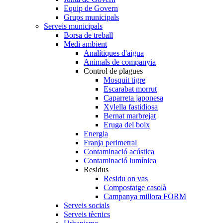
Equip de Govern
Grups municipals
Serveis municipals
Borsa de treball
Medi ambient
Analítiques d'aigua
Animals de companyia
Control de plagues
Mosquit tigre
Escarabat morrut
Caparreta japonesa
Xylella fastidiosa
Bernat marbrejat
Eruga del boix
Energia
Franja perimetral
Contaminació acústica
Contaminació lumínica
Residus
Residu on vas
Compostatge casolà
Campanya millora FORM
Serveis socials
Serveis tècnics