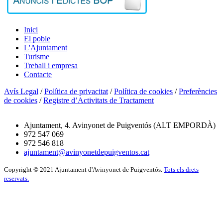
Inici
El poble
L'Ajuntament
Turisme
Treball i empresa
Contacte
Avís Legal
/
Política de privacitat
/
Política de cookies
/
Preferències
de cookies
/
Registre d’Activitats de Tractament
Ajuntament, 4. Avinyonet de Puigventós (ALT EMPORDÀ)
972 547 069
972 546 818
ajuntament@avinyonetdepuigventos.cat
Copyright © 2021 Ajuntament d'Avinyonet de Puigventós.
Tots els drets
reservats.