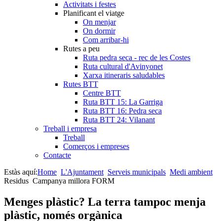
Activitats i festes
Planificant el viatge
On menjar
On dormir
Com arribar-hi
Rutes a peu
Ruta pedra seca - rec de les Costes
Ruta cultural d'Avinyonet
Xarxa itineraris saludables
Rutes BTT
Centre BTT
Ruta BTT 15: La Garriga
Ruta BTT 16: Pedra seca
Ruta BTT 24: Vilanant
Treball i empresa
Treball
Comerços i empreses
Contacte
Estàs aquí:
Home
L'Ajuntament
Serveis municipals
Medi ambient
Residus
Campanya millora FORM
Menges plàstic? La terra tampoc menja
plàstic, només orgànica