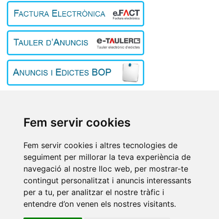
Inici
El poble
L'Ajuntament
Fem servir cookies
Turisme
Treball i empresa
Fem servir cookies i altres tecnologies de
Contacte
seguiment per millorar la teva experiència de
Avís Legal
/
Política de privacitat
/
Política de cookies
/
Preferències
navegació al nostre lloc web, per mostrar-te
de cookies
/
Registre d’Activitats de Tractament
contingut personalitzat i anuncis interessants
per a tu, per analitzar el nostre tràfic i
Ajuntament, 4. Avinyonet de Puigventós (ALT EMPORDÀ)
entendre d’on venen els nostres visitants.
972 547 069
972 546 818