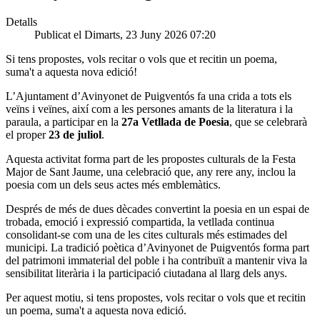
Detalls
Publicat el Dimarts, 23 Juny 2026 07:20
Si tens propostes, vols recitar o vols que et recitin un poema,
suma't a aquesta nova edició!
L’Ajuntament d’Avinyonet de Puigventós fa una crida a tots els
veïns i veïnes, així com a les persones amants de la literatura i la
paraula, a participar en la
27a Vetllada de Poesia
, que se celebrarà
el proper
23 de juliol
.
Aquesta activitat forma part de les propostes culturals de la Festa
Major de Sant Jaume, una celebració que, any rere any, inclou la
poesia com un dels seus actes més emblemàtics.
Després de més de dues dècades convertint la poesia en un espai de
trobada, emoció i expressió compartida, la vetllada continua
consolidant-se com una de les cites culturals més estimades del
municipi. La tradició poètica d’Avinyonet de Puigventós forma part
del patrimoni immaterial del poble i ha contribuït a mantenir viva la
sensibilitat literària i la participació ciutadana al llarg dels anys.
Per aquest motiu, si tens propostes, vols recitar o vols que et recitin
un poema, suma't a aquesta nova edició.