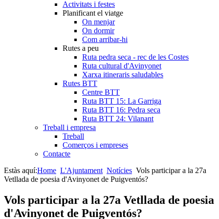
Activitats i festes
Planificant el viatge
On menjar
On dormir
Com arribar-hi
Rutes a peu
Ruta pedra seca - rec de les Costes
Ruta cultural d'Avinyonet
Xarxa itineraris saludables
Rutes BTT
Centre BTT
Ruta BTT 15: La Garriga
Ruta BTT 16: Pedra seca
Ruta BTT 24: Vilanant
Treball i empresa
Treball
Comerços i empreses
Contacte
Estàs aquí:
Home
L'Ajuntament
Notícies
Vols participar a la 27a
Vetllada de poesia d'Avinyonet de Puigventós?
Vols participar a la 27a Vetllada de poesia
d'Avinyonet de Puigventós?