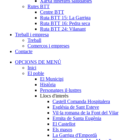
Xarxa itineraris saludables
Rutes BTT
Centre BTT
Ruta BTT 15: La Garriga
Ruta BTT 16: Pedra seca
Ruta BTT 24: Vilanant
Treball i empresa
Treball
Comerços i empreses
Contacte
OPCIONS DE MENÚ
Inici
El poble
El Municipi
Història
Personatges il·lustres
Llocs d'interès
Castell Comanda Hospitalera
Església de Sant Esteve
Vil·la romana de la Font del Vilar
Ermita de Santa Eugènia
El Castellot
Els masos
La Garriga d'Empordà