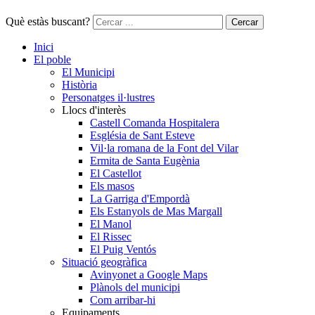
Què estàs buscant?
Cercar
Inici
El poble
El Municipi
Història
Personatges il·lustres
Llocs d'interès
Castell Comanda Hospitalera
Església de Sant Esteve
Vil·la romana de la Font del Vilar
Ermita de Santa Eugènia
El Castellot
Els masos
La Garriga d'Empordà
Els Estanyols de Mas Margall
El Manol
El Rissec
El Puig Ventós
Situació geogràfica
Avinyonet a Google Maps
Plànols del municipi
Com arribar-hi
Equipaments