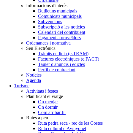
Urbanisme
Informacions d'interès
Butlletins municipals
Comunicats municipals
Subvencions
Subscripció a les notícies
Calendari del contribuent
Pagament a proveïdors
Ordenances i normativa
Seu Electrònica
Tràmits en línia (e-TRAM)
Factures electròniques (e.FACT)
Tauler d'anuncis i edictes
Perfil de contractant
Notícies
Agenda
Turisme
Activitats i festes
Planificant el viatge
On menjar
On dormir
Com arribar-hi
Rutes a peu
Ruta pedra seca - rec de les Costes
Ruta cultural d'Avinyonet