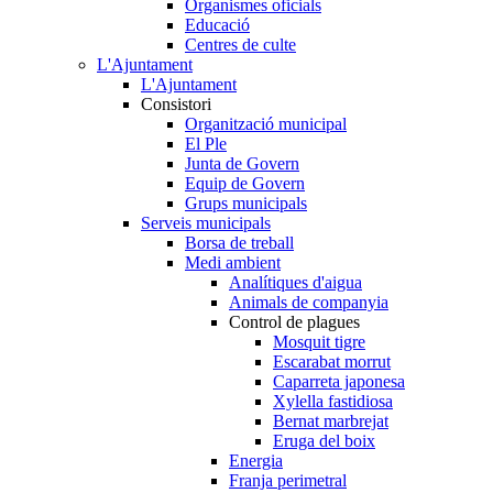
Organismes oficials
Educació
Centres de culte
L'Ajuntament
L'Ajuntament
Consistori
Organització municipal
El Ple
Junta de Govern
Equip de Govern
Grups municipals
Serveis municipals
Borsa de treball
Medi ambient
Analítiques d'aigua
Animals de companyia
Control de plagues
Mosquit tigre
Escarabat morrut
Caparreta japonesa
Xylella fastidiosa
Bernat marbrejat
Eruga del boix
Energia
Franja perimetral