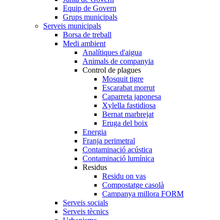
Equip de Govern
Grups municipals
Serveis municipals
Borsa de treball
Medi ambient
Analítiques d'aigua
Animals de companyia
Control de plagues
Mosquit tigre
Escarabat morrut
Caparreta japonesa
Xylella fastidiosa
Bernat marbrejat
Eruga del boix
Energia
Franja perimetral
Contaminació acústica
Contaminació lumínica
Residus
Residu on vas
Compostatge casolà
Campanya millora FORM
Serveis socials
Serveis tècnics