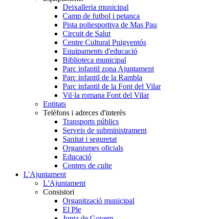
Deixalleria municipal
Camp de futbol i petanca
Pista poliesportiva de Mas Pau
Circuit de Salut
Centre Cultural Puigventós
Equipaments d'educació
Biblioteca municipal
Parc infantil zona Ajuntament
Parc infantil de la Rambla
Parc infantil de la Font del Vilar
Vil·la romana Font del Vilar
Entitats
Telèfons i adreces d'interès
Transports públics
Serveis de subministrament
Sanitat i seguretat
Organismes oficials
Educació
Centres de culte
L'Ajuntament
L'Ajuntament
Consistori
Organització municipal
El Ple
Junta de Govern