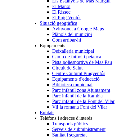
Els Estanyols de Mas Margall
El Manol
El Rissec
El Puig Ventós
Situació geogràfica
Avinyonet a Google Maps
Plànols del municipi
Com arribar-hi
Equipaments
Deixalleria municipal
Camp de futbol i petanca
Pista poliesportiva de Mas Pau
Circuit de Salut
Centre Cultural Puigventós
Equipaments d'educació
Biblioteca municipal
Parc infantil zona Ajuntament
Parc infantil de la Rambla
Parc infantil de la Font del Vilar
Vil·la romana Font del Vilar
Entitats
Telèfons i adreces d'interès
Transports públics
Serveis de subministrament
Sanitat i seguretat