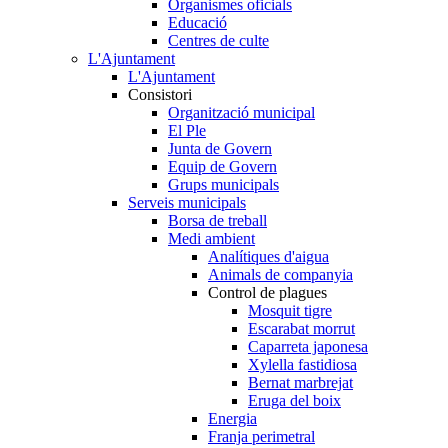
Organismes oficials
Educació
Centres de culte
L'Ajuntament
L'Ajuntament
Consistori
Organització municipal
El Ple
Junta de Govern
Equip de Govern
Grups municipals
Serveis municipals
Borsa de treball
Medi ambient
Analítiques d'aigua
Animals de companyia
Control de plagues
Mosquit tigre
Escarabat morrut
Caparreta japonesa
Xylella fastidiosa
Bernat marbrejat
Eruga del boix
Energia
Franja perimetral