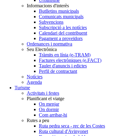
Urbanisme
Informacions d'interès
Butlletins municipals
Comunicats municipals
Subvencions
Subscripció a les notícies
Calendari del contribuent
Pagament a proveïdors
Ordenances i normativa
Seu Electrònica
Tràmits en línia (e-TRAM)
Factures electròniques (e.FACT)
Tauler d'anuncis i edictes
Perfil de contractant
Notícies
Agenda
Turisme
Activitats i festes
Planificant el viatge
On menjar
On dormir
Com arribar-hi
Rutes a peu
Ruta pedra seca - rec de les Costes
Ruta cultural d'Avinyonet