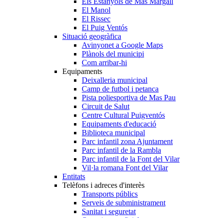
Els Estanyols de Mas Margall
El Manol
El Rissec
El Puig Ventós
Situació geogràfica
Avinyonet a Google Maps
Plànols del municipi
Com arribar-hi
Equipaments
Deixalleria municipal
Camp de futbol i petanca
Pista poliesportiva de Mas Pau
Circuit de Salut
Centre Cultural Puigventós
Equipaments d'educació
Biblioteca municipal
Parc infantil zona Ajuntament
Parc infantil de la Rambla
Parc infantil de la Font del Vilar
Vil·la romana Font del Vilar
Entitats
Telèfons i adreces d'interès
Transports públics
Serveis de subministrament
Sanitat i seguretat