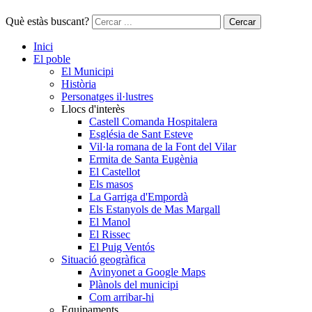
Què estàs buscant?
Cercar
Inici
El poble
El Municipi
Història
Personatges il·lustres
Llocs d'interès
Castell Comanda Hospitalera
Església de Sant Esteve
Vil·la romana de la Font del Vilar
Ermita de Santa Eugènia
El Castellot
Els masos
La Garriga d'Empordà
Els Estanyols de Mas Margall
El Manol
El Rissec
El Puig Ventós
Situació geogràfica
Avinyonet a Google Maps
Plànols del municipi
Com arribar-hi
Equipaments