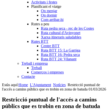
Activitats i festes
Planificant el viatge
On menjar
On dormir
Com arribar-hi
Rutes a peu
Ruta pedra seca - rec de les Costes
Ruta cultural d'Avinyonet
Xarxa itineraris saludables
Rutes BTT
Centre BTT
Ruta BTT 15: La Garriga
Ruta BTT 16: Pedra seca
Ruta BTT 24: Vilanant
Treball i empresa
Treball
Comerços i empreses
Contacte
Estàs aquí:
Home
L'Ajuntament
Notícies
Restricció puntual de
l'accés a camins públics que es trobin en zona de batuda 01/03/2026
Restricció puntual de l'accés a camins
públics que es trobin en zona de batuda