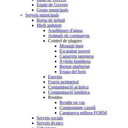
Equip de Govern
Grups municipals
Serveis municipals
Borsa de treball
Medi ambient
Analítiques d'aigua
Animals de companyia
Control de plagues
Mosquit tigre
Escarabat morrut
Caparreta japonesa
Xylella fastidiosa
Bernat marbrejat
Eruga del boix
Energia
Franja perimetral
Contaminació acústica
Contaminació lumínica
Residus
Residu on vas
Compostatge casolà
Campanya millora FORM
Serveis socials
Serveis tècnics