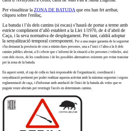
Per visualitzar la
ZONA DE BATUDA
que ens han fet arribar,
cliqueu sobre l'enllaç.
La batuda i l’ús dels camins (si escau) s’haurà de portar a terme amb
estricte compliment d’allò establert a la Llei 1/1970, de 4 d’abril de
Caça, i la seva normativa de desplegament. Per tant, caldrà adoptar
la senyalització temporal corresponent.
Per a una major garantia de la seguretat
s'ha demanat la presència de com a mínim dues persones, una a l’inici i l’altra a la fi dels
camins públics afectat, a fi i efecte que s’informi de la situació a les persones i vehicles, així
com dels riscos, de les condicions i de les possibles alternatives existents per evitar transitar
per la zona de la batuda.
En aquest sentit, el cap de colla es farà responsable de l'organització, coordinació i
senyalització pertinent per poder realitzar aquesta activitat amb la màxima seguretat i segons
reglamentació de caça, i d'informar amb antelació de l'inici de la batuda als veïns que es
puguin veure afectats per restringir l'accés en determinats camins.