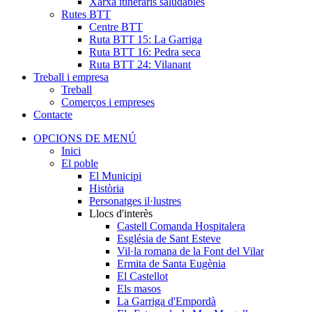
Xarxa itineraris saludables
Rutes BTT
Centre BTT
Ruta BTT 15: La Garriga
Ruta BTT 16: Pedra seca
Ruta BTT 24: Vilanant
Treball i empresa
Treball
Comerços i empreses
Contacte
OPCIONS DE MENÚ
Inici
El poble
El Municipi
Història
Personatges il·lustres
Llocs d'interès
Castell Comanda Hospitalera
Església de Sant Esteve
Vil·la romana de la Font del Vilar
Ermita de Santa Eugènia
El Castellot
Els masos
La Garriga d'Empordà