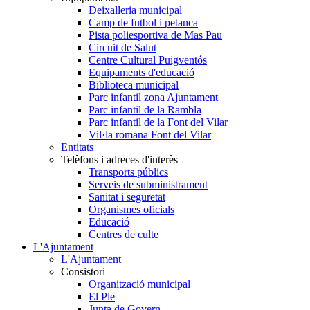
Deixalleria municipal
Camp de futbol i petanca
Pista poliesportiva de Mas Pau
Circuit de Salut
Centre Cultural Puigventós
Equipaments d'educació
Biblioteca municipal
Parc infantil zona Ajuntament
Parc infantil de la Rambla
Parc infantil de la Font del Vilar
Vil·la romana Font del Vilar
Entitats
Telèfons i adreces d'interès
Transports públics
Serveis de subministrament
Sanitat i seguretat
Organismes oficials
Educació
Centres de culte
L'Ajuntament
L'Ajuntament
Consistori
Organització municipal
El Ple
Junta de Govern