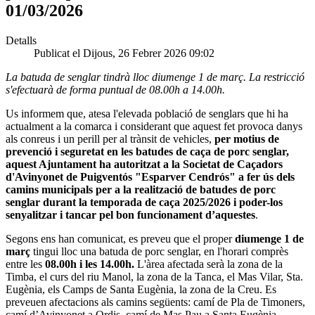
01/03/2026
Detalls
Publicat el Dijous, 26 Febrer 2026 09:02
La batuda de senglar tindrà lloc diumenge 1 de març. La restricció
s'efectuarà de forma puntual de 08.00h a 14.00h.
Us informem que, atesa l'elevada població de senglars que hi ha
actualment a la comarca i considerant que aquest fet provoca danys
als conreus i un perill per al trànsit de vehicles,
per motius de
prevenció i seguretat en les batudes de caça de porc senglar,
aquest Ajuntament ha autoritzat a la Societat de Caçadors
d'Avinyonet de Puigventós "Esparver Cendrós" a fer ús dels
camins municipals per a la realització de batudes de porc
senglar durant la temporada de caça 2025/2026 i poder-los
senyalitzar i tancar pel bon funcionament d’aquestes
.
Segons ens han comunicat, es preveu que el proper
diumenge 1 de
març
tingui lloc una batuda de porc senglar, en l'horari comprès
entre les
08.00h i les 14.00h.
L'àrea afectada serà la zona de la
Timba, el curs del riu Manol, la zona de la Tanca, el Mas Vilar, Sta.
Eugènia, els Camps de Santa Eugènia, la zona de la Creu. Es
preveuen afectacions als camins següents: camí de Pla de Timoners,
camí d’Avinyonet a Ordis, camí de Mas Pau a Santa Eugènia.