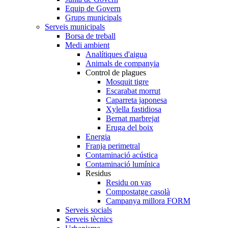
Equip de Govern
Grups municipals
Serveis municipals
Borsa de treball
Medi ambient
Analítiques d'aigua
Animals de companyia
Control de plagues
Mosquit tigre
Escarabat morrut
Caparreta japonesa
Xylella fastidiosa
Bernat marbrejat
Eruga del boix
Energia
Franja perimetral
Contaminació acústica
Contaminació lumínica
Residus
Residu on vas
Compostatge casolà
Campanya millora FORM
Serveis socials
Serveis tècnics