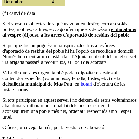
Desembre
4
(*) canvi de data
Si disposeu d'objectes dels què us vulgueu desfer, com ara sofàs,
portes, mobles, cadires, etc. agrairíem que els deixéssiu
el dia abans
al vespre (dijous), a les àrees d'aportació de residus del poble
.
Si pel que fos no poguéssiu transportar-los fins a les àrees
d'aportació de residus del poble hi ha l'opció de recollida a domicili.
Només heu d'entrar una instància a l'Ajuntament sol·licitant el servei
i la brigada passarà a recollir-los, al lloc i dia acordats.
Val a dir que si és urgent també podeu dipositar els estris al
contenidor específic (voluminosos, ferralla, fustes, etc.) de la
deixalleria municipal de Mas Pau
, en
horari
d'obertura de les
instal·lacions.
Si tots participem en aquest servei i no deixem els estris voluminosos
abandonats, millorarem la qualitat dels nostres carrers i
aconseguirem una poble més net, ordenat i respectuós amb l’espai
urbà.
Gràcies, una vegada més, per la vostra col·laboració.