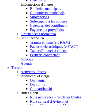
Urbanisme
Informacions d'interès
Butlletins municipals
Comunicats municipals
Subvencions
Subscripció a les notícies
Calendari del contribuent
Pagament a proveïdors
Ordenances i normativa
Seu Electrònica
Tràmits en línia (e-TRAM)
Factures electròniques (e.FACT)
Tauler d'anuncis i edictes
Perfil de contractant
Notícies
Agenda
Turisme
Activitats i festes
Planificant el viatge
On menjar
On dormir
Com arribar-hi
Rutes a peu
Ruta pedra seca - rec de les Costes
Ruta cultural d'Avinyonet