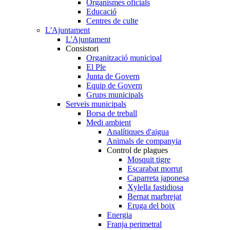
Organismes oficials
Educació
Centres de culte
L'Ajuntament
L'Ajuntament
Consistori
Organització municipal
El Ple
Junta de Govern
Equip de Govern
Grups municipals
Serveis municipals
Borsa de treball
Medi ambient
Analítiques d'aigua
Animals de companyia
Control de plagues
Mosquit tigre
Escarabat morrut
Caparreta japonesa
Xylella fastidiosa
Bernat marbrejat
Eruga del boix
Energia
Franja perimetral