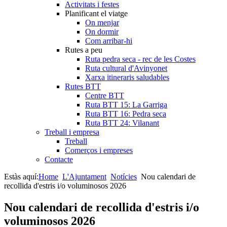
Activitats i festes
Planificant el viatge
On menjar
On dormir
Com arribar-hi
Rutes a peu
Ruta pedra seca - rec de les Costes
Ruta cultural d'Avinyonet
Xarxa itineraris saludables
Rutes BTT
Centre BTT
Ruta BTT 15: La Garriga
Ruta BTT 16: Pedra seca
Ruta BTT 24: Vilanant
Treball i empresa
Treball
Comerços i empreses
Contacte
Estàs aquí:
Home
L'Ajuntament
Notícies
Nou calendari de
recollida d'estris i/o voluminosos 2026
Nou calendari de recollida d'estris i/o
voluminosos 2026