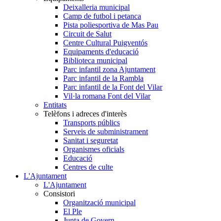
Deixalleria municipal
Camp de futbol i petanca
Pista poliesportiva de Mas Pau
Circuit de Salut
Centre Cultural Puigventós
Equipaments d'educació
Biblioteca municipal
Parc infantil zona Ajuntament
Parc infantil de la Rambla
Parc infantil de la Font del Vilar
Vil·la romana Font del Vilar
Entitats
Telèfons i adreces d'interès
Transports públics
Serveis de subministrament
Sanitat i seguretat
Organismes oficials
Educació
Centres de culte
L'Ajuntament
L'Ajuntament
Consistori
Organització municipal
El Ple
Junta de Govern