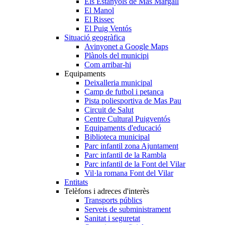
Els Estanyols de Mas Margall
El Manol
El Rissec
El Puig Ventós
Situació geogràfica
Avinyonet a Google Maps
Plànols del municipi
Com arribar-hi
Equipaments
Deixalleria municipal
Camp de futbol i petanca
Pista poliesportiva de Mas Pau
Circuit de Salut
Centre Cultural Puigventós
Equipaments d'educació
Biblioteca municipal
Parc infantil zona Ajuntament
Parc infantil de la Rambla
Parc infantil de la Font del Vilar
Vil·la romana Font del Vilar
Entitats
Telèfons i adreces d'interès
Transports públics
Serveis de subministrament
Sanitat i seguretat