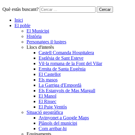
Què estàs buscant?
Cercar
Inici
El poble
El Municipi
Història
Personatges il·lustres
Llocs d'interès
Castell Comanda Hospitalera
Església de Sant Esteve
Vil·la romana de la Font del Vilar
Ermita de Santa Eugènia
El Castellot
Els masos
La Garriga d'Empordà
Els Estanyols de Mas Margall
El Manol
El Rissec
El Puig Ventós
Situació geogràfica
Avinyonet a Google Maps
Plànols del municipi
Com arribar-hi
Equipaments