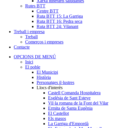
Xarxa itineraris saludables
Rutes BTT
Centre BTT
Ruta BTT 15: La Garriga
Ruta BTT 16: Pedra seca
Ruta BTT 24: Vilanant
Treball i empresa
Treball
Comerços i empreses
Contacte
OPCIONS DE MENÚ
Inici
El poble
El Municipi
Història
Personatges il·lustres
Llocs d'interès
Castell Comanda Hospitalera
Església de Sant Esteve
Vil·la romana de la Font del Vilar
Ermita de Santa Eugènia
El Castellot
Els masos
La Garriga d'Empordà