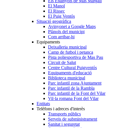
Els Estanyols de Mas Margall
El Manol
El Rissec
El Puig Ventós
Situació geogràfica
Avinyonet a Google Maps
Plànols del municipi
Com arribar-hi
Equipaments
Deixalleria municipal
Camp de futbol i petanca
Pista poliesportiva de Mas Pau
Circuit de Salut
Centre Cultural Puigventós
Equipaments d'educació
Biblioteca municipal
Parc infantil zona Ajuntament
Parc infantil de la Rambla
Parc infantil de la Font del Vilar
Vil·la romana Font del Vilar
Entitats
Telèfons i adreces d'interès
Transports públics
Serveis de subministrament
Sanitat i seguretat