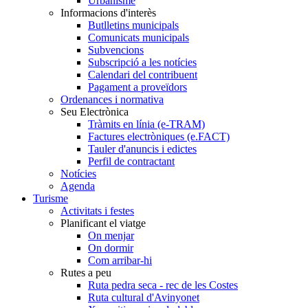
Urbanisme
Informacions d'interès
Butlletins municipals
Comunicats municipals
Subvencions
Subscripció a les notícies
Calendari del contribuent
Pagament a proveïdors
Ordenances i normativa
Seu Electrònica
Tràmits en línia (e-TRAM)
Factures electròniques (e.FACT)
Tauler d'anuncis i edictes
Perfil de contractant
Notícies
Agenda
Turisme
Activitats i festes
Planificant el viatge
On menjar
On dormir
Com arribar-hi
Rutes a peu
Ruta pedra seca - rec de les Costes
Ruta cultural d'Avinyonet