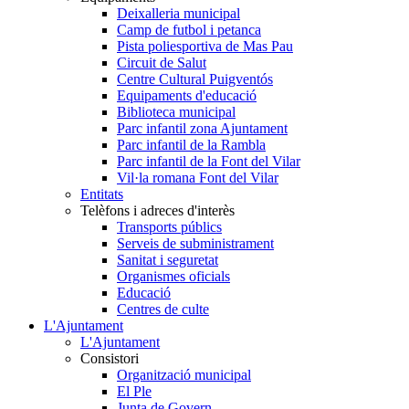
Deixalleria municipal
Camp de futbol i petanca
Pista poliesportiva de Mas Pau
Circuit de Salut
Centre Cultural Puigventós
Equipaments d'educació
Biblioteca municipal
Parc infantil zona Ajuntament
Parc infantil de la Rambla
Parc infantil de la Font del Vilar
Vil·la romana Font del Vilar
Entitats
Telèfons i adreces d'interès
Transports públics
Serveis de subministrament
Sanitat i seguretat
Organismes oficials
Educació
Centres de culte
L'Ajuntament
L'Ajuntament
Consistori
Organització municipal
El Ple
Junta de Govern