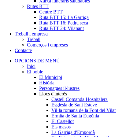
Xarxa itineraris saludables
Rutes BTT
Centre BTT
Ruta BTT 15: La Garriga
Ruta BTT 16: Pedra seca
Ruta BTT 24: Vilanant
Treball i empresa
Treball
Comerços i empreses
Contacte
OPCIONS DE MENÚ
Inici
El poble
El Municipi
Història
Personatges il·lustres
Llocs d'interès
Castell Comanda Hospitalera
Església de Sant Esteve
Vil·la romana de la Font del Vilar
Ermita de Santa Eugènia
El Castellot
Els masos
La Garriga d'Empordà