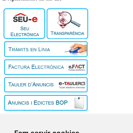
Inici
El poble
L'Ajuntament