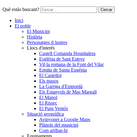
Què estàs buscant?
Cercar
Inici
El poble
El Municipi
Història
Personatges il·lustres
Llocs d'interès
Castell Comanda Hospitalera
Església de Sant Esteve
Vil·la romana de la Font del Vilar
Ermita de Santa Eugènia
El Castellot
Els masos
La Garriga d'Empordà
Els Estanyols de Mas Margall
El Manol
El Rissec
El Puig Ventós
Situació geogràfica
Avinyonet a Google Maps
Plànols del municipi
Com arribar-hi
Equipaments