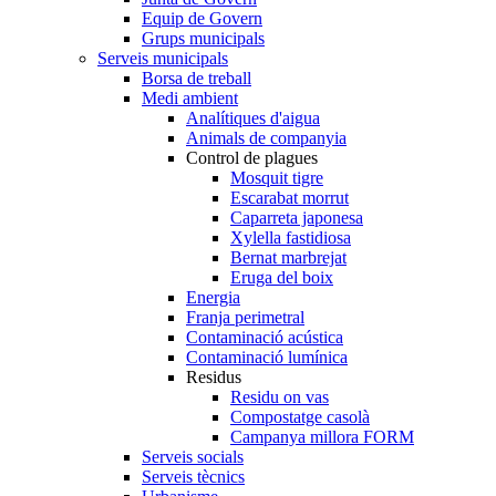
Equip de Govern
Grups municipals
Serveis municipals
Borsa de treball
Medi ambient
Analítiques d'aigua
Animals de companyia
Control de plagues
Mosquit tigre
Escarabat morrut
Caparreta japonesa
Xylella fastidiosa
Bernat marbrejat
Eruga del boix
Energia
Franja perimetral
Contaminació acústica
Contaminació lumínica
Residus
Residu on vas
Compostatge casolà
Campanya millora FORM
Serveis socials
Serveis tècnics