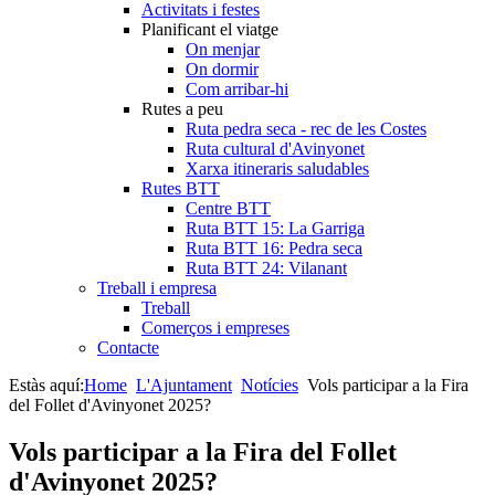
Activitats i festes
Planificant el viatge
On menjar
On dormir
Com arribar-hi
Rutes a peu
Ruta pedra seca - rec de les Costes
Ruta cultural d'Avinyonet
Xarxa itineraris saludables
Rutes BTT
Centre BTT
Ruta BTT 15: La Garriga
Ruta BTT 16: Pedra seca
Ruta BTT 24: Vilanant
Treball i empresa
Treball
Comerços i empreses
Contacte
Estàs aquí:
Home
L'Ajuntament
Notícies
Vols participar a la Fira
del Follet d'Avinyonet 2025?
Vols participar a la Fira del Follet
d'Avinyonet 2025?