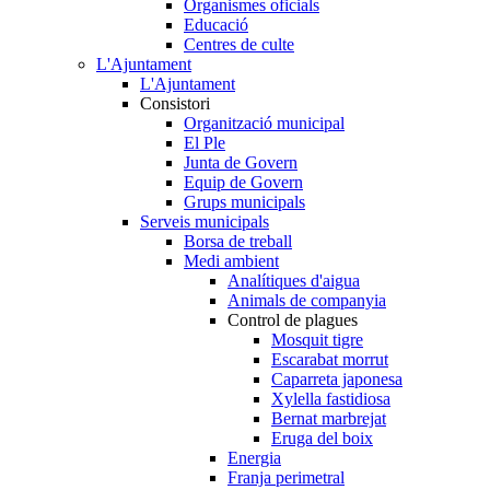
Organismes oficials
Educació
Centres de culte
L'Ajuntament
L'Ajuntament
Consistori
Organització municipal
El Ple
Junta de Govern
Equip de Govern
Grups municipals
Serveis municipals
Borsa de treball
Medi ambient
Analítiques d'aigua
Animals de companyia
Control de plagues
Mosquit tigre
Escarabat morrut
Caparreta japonesa
Xylella fastidiosa
Bernat marbrejat
Eruga del boix
Energia
Franja perimetral