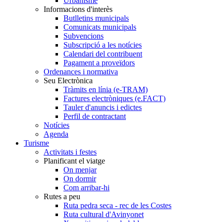
Urbanisme
Informacions d'interès
Butlletins municipals
Comunicats municipals
Subvencions
Subscripció a les notícies
Calendari del contribuent
Pagament a proveïdors
Ordenances i normativa
Seu Electrònica
Tràmits en línia (e-TRAM)
Factures electròniques (e.FACT)
Tauler d'anuncis i edictes
Perfil de contractant
Notícies
Agenda
Turisme
Activitats i festes
Planificant el viatge
On menjar
On dormir
Com arribar-hi
Rutes a peu
Ruta pedra seca - rec de les Costes
Ruta cultural d'Avinyonet