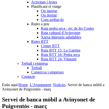
Activitats i festes
Planificant el viatge
On menjar
On dormir
Com arribar-hi
Rutes a peu
Ruta pedra seca - rec de les Costes
Ruta cultural d'Avinyonet
Xarxa itineraris saludables
Rutes BTT
Centre BTT
Ruta BTT 15: La Garriga
Ruta BTT 16: Pedra seca
Ruta BTT 24: Vilanant
Treball i empresa
Treball
Comerços i empreses
Contacte
Estàs aquí:
Home
L'Ajuntament
Notícies
Servei de banca mòbil a
Avinyonet de Puigventós - març
Servei de banca mòbil a Avinyonet de
Puigventós - març