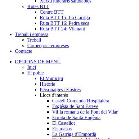
Xarxa itineraris saludables
Rutes BTT
Centre BTT
Ruta BTT 15: La Garriga
Ruta BTT 16: Pedra seca
Ruta BTT 24: Vilanant
Treball i empresa
Treball
Comerços i empreses
Contacte
OPCIONS DE MENÚ
Inici
El poble
El Municipi
Història
Personatges il·lustres
Llocs d'interès
Castell Comanda Hospitalera
Església de Sant Esteve
Vil·la romana de la Font del Vilar
Ermita de Santa Eugènia
El Castellot
Els masos
La Garriga d'Empordà