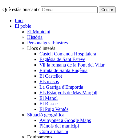
Què estàs buscant?
Cercar
Inici
El poble
El Municipi
Història
Personatges il·lustres
Llocs d'interès
Castell Comanda Hospitalera
Església de Sant Esteve
Vil·la romana de la Font del Vilar
Ermita de Santa Eugènia
El Castellot
Els masos
La Garriga d'Empordà
Els Estanyols de Mas Margall
El Manol
El Rissec
El Puig Ventós
Situació geogràfica
Avinyonet a Google Maps
Plànols del municipi
Com arribar-hi
Equipaments