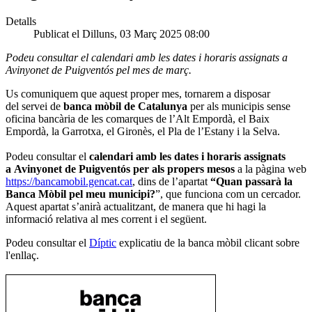
Detalls
Publicat el Dilluns, 03 Març 2025 08:00
Podeu consultar el calendari amb les dates i horaris assignats a
Avinyonet de Puigventós pel mes de març.
Us comuniquem que aquest proper mes, tornarem a disposar
del servei de
banca mòbil de Catalunya
per als municipis sense
oficina bancària de les comarques de l’Alt Empordà, el Baix
Empordà, la Garrotxa, el Gironès, el Pla de l’Estany i la Selva.
Podeu consultar el
calendari amb les dates i horaris assignats
a Avinyonet de Puigventós per als propers mesos
a la pàgina web
https://bancamobil.gencat.cat
, dins de l’apartat
“Quan passarà la
Banca Mòbil pel meu municipi?
”, que funciona com un cercador.
Aquest apartat s’anirà actualitzant, de manera que hi hagi la
informació relativa al mes corrent i el següent.
Podeu consultar el
Díptic
explicatiu de la banca mòbil clicant sobre
l'enllaç.