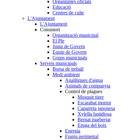
Organismes oficials
Educació
Centres de culte
L'Ajuntament
L'Ajuntament
Consistori
Organització municipal
El Ple
Junta de Govern
Equip de Govern
Grups municipals
Serveis municipals
Borsa de treball
Medi ambient
Analítiques d'aigua
Animals de companyia
Control de plagues
Mosquit tigre
Escarabat morrut
Caparreta japonesa
Xylella fastidiosa
Bernat marbrejat
Eruga del boix
Energia
Franja perimetral