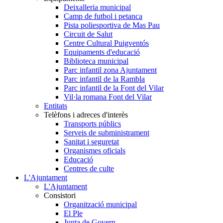
Deixalleria municipal
Camp de futbol i petanca
Pista poliesportiva de Mas Pau
Circuit de Salut
Centre Cultural Puigventós
Equipaments d'educació
Biblioteca municipal
Parc infantil zona Ajuntament
Parc infantil de la Rambla
Parc infantil de la Font del Vilar
Vil·la romana Font del Vilar
Entitats
Telèfons i adreces d'interès
Transports públics
Serveis de subministrament
Sanitat i seguretat
Organismes oficials
Educació
Centres de culte
L'Ajuntament
L'Ajuntament
Consistori
Organització municipal
El Ple
Junta de Govern