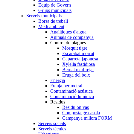
Equip de Govern
Grups municipals
Serveis municipals
Borsa de treball
Medi ambient
Analítiques d'aigua
Animals de companyia
Control de plagues
Mosquit tigre
Escarabat morrut
Caparreta japonesa
Xylella fastidiosa
Bernat marbrejat
Eruga del boix
Energia
Franja perimetral
Contaminació acústica
Contaminació lumínica
Residus
Residu on vas
Compostatge casolà
Campanya millora FORM
Serveis socials
Serveis tècnics