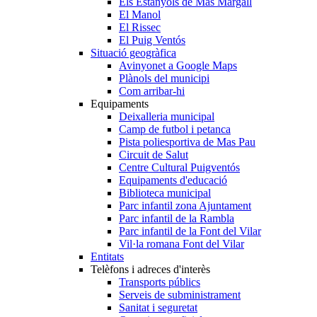
Els Estanyols de Mas Margall
El Manol
El Rissec
El Puig Ventós
Situació geogràfica
Avinyonet a Google Maps
Plànols del municipi
Com arribar-hi
Equipaments
Deixalleria municipal
Camp de futbol i petanca
Pista poliesportiva de Mas Pau
Circuit de Salut
Centre Cultural Puigventós
Equipaments d'educació
Biblioteca municipal
Parc infantil zona Ajuntament
Parc infantil de la Rambla
Parc infantil de la Font del Vilar
Vil·la romana Font del Vilar
Entitats
Telèfons i adreces d'interès
Transports públics
Serveis de subministrament
Sanitat i seguretat