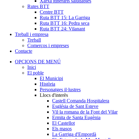
Xarxa itineraris saludables
Rutes BTT
Centre BTT
Ruta BTT 15: La Garriga
Ruta BTT 16: Pedra seca
Ruta BTT 24: Vilanant
Treball i empresa
Treball
Comerços i empreses
Contacte
OPCIONS DE MENÚ
Inici
El poble
El Municipi
Història
Personatges il·lustres
Llocs d'interès
Castell Comanda Hospitalera
Església de Sant Esteve
Vil·la romana de la Font del Vilar
Ermita de Santa Eugènia
El Castellot
Els masos
La Garriga d'Empordà