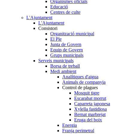
Organismes oficials
Educació
Centres de culte
L'Ajuntament
L'Ajuntament
Consistori
Organització municipal
El Ple
Junta de Govern
Equip de Govern
Grups municipals
Serveis municipals
Borsa de treball
Medi ambient
Analítiques d'aigua
Animals de companyia
Control de plagues
Mosquit tigre
Escarabat morrut
Caparreta japonesa
Xylella fastidiosa
Bernat marbrejat
Eruga del boix
Energia
Franja perimetral