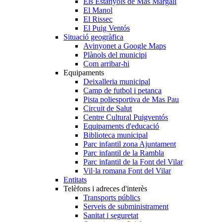
Els Estanyols de Mas Margall
El Manol
El Rissec
El Puig Ventós
Situació geogràfica
Avinyonet a Google Maps
Plànols del municipi
Com arribar-hi
Equipaments
Deixalleria municipal
Camp de futbol i petanca
Pista poliesportiva de Mas Pau
Circuit de Salut
Centre Cultural Puigventós
Equipaments d'educació
Biblioteca municipal
Parc infantil zona Ajuntament
Parc infantil de la Rambla
Parc infantil de la Font del Vilar
Vil·la romana Font del Vilar
Entitats
Telèfons i adreces d'interès
Transports públics
Serveis de subministrament
Sanitat i seguretat