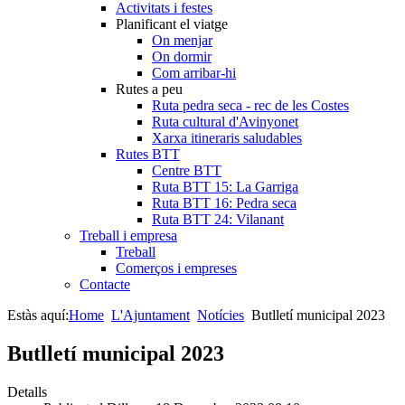
Activitats i festes
Planificant el viatge
On menjar
On dormir
Com arribar-hi
Rutes a peu
Ruta pedra seca - rec de les Costes
Ruta cultural d'Avinyonet
Xarxa itineraris saludables
Rutes BTT
Centre BTT
Ruta BTT 15: La Garriga
Ruta BTT 16: Pedra seca
Ruta BTT 24: Vilanant
Treball i empresa
Treball
Comerços i empreses
Contacte
Estàs aquí:
Home
L'Ajuntament
Notícies
Butlletí municipal 2023
Butlletí municipal 2023
Detalls