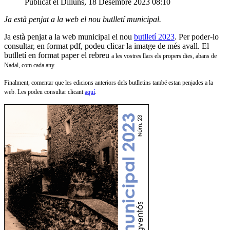
Publicat el Dilluns, 18 Desembre 2023 08:10
Ja està penjat a la web el nou butlletí municipal.
Ja està penjat a la web municipal el nou
butlletí 2023
. Per poder-lo
consultar, en format pdf, podeu clicar la imatge de més avall. El
butlletí en format paper el rebreu
a les vostres llars
els propers dies, abans de
Nadal,
com cada any
.
Finalment, comentar que les edicions anteriors dels butlletins també estan penjades a la
web. Les podeu consultar clicant
aquí
.