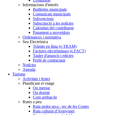
Urbanisme
Informacions d'interès
Butlletins municipals
Comunicats municipals
Subvencions
Subscripció a les notícies
Calendari del contribuent
Pagament a proveïdors
Ordenances i normativa
Seu Electrònica
Tràmits en línia (e-TRAM)
Factures electròniques (e.FACT)
Tauler d'anuncis i edictes
Perfil de contractant
Notícies
Agenda
Turisme
Activitats i festes
Planificant el viatge
On menjar
On dormir
Com arribar-hi
Rutes a peu
Ruta pedra seca - rec de les Costes
Ruta cultural d'Avinyonet