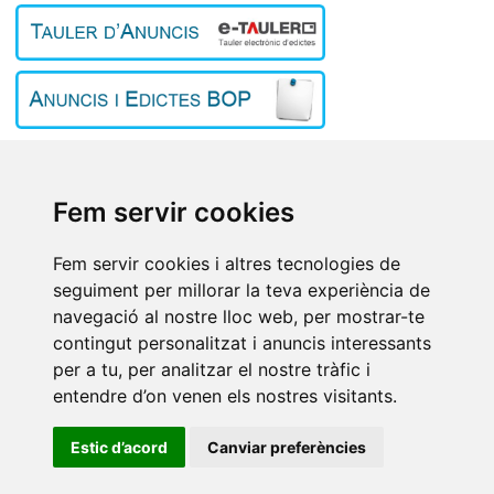
Inici
El poble
L'Ajuntament
Fem servir cookies
Turisme
Treball i empresa
Fem servir cookies i altres tecnologies de
Contacte
seguiment per millorar la teva experiència de
Avís Legal
/
Política de privacitat
/
Política de cookies
/
Preferències
navegació al nostre lloc web, per mostrar-te
de cookies
/
Registre d’Activitats de Tractament
contingut personalitzat i anuncis interessants
per a tu, per analitzar el nostre tràfic i
Ajuntament, 4. Avinyonet de Puigventós (ALT EMPORDÀ)
entendre d’on venen els nostres visitants.
972 547 069
972 546 818
ajuntament@avinyonetdepuigventos.cat
Estic d’acord
Canviar preferències
Copyright © 2021 Ajuntament d'Avinyonet de Puigventós.
Tots els drets
reservats.