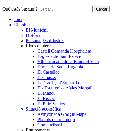
Què estàs buscant?
Cercar
Inici
El poble
El Municipi
Història
Personatges il·lustres
Llocs d'interès
Castell Comanda Hospitalera
Església de Sant Esteve
Vil·la romana de la Font del Vilar
Ermita de Santa Eugènia
El Castellot
Els masos
La Garriga d'Empordà
Els Estanyols de Mas Margall
El Manol
El Rissec
El Puig Ventós
Situació geogràfica
Avinyonet a Google Maps
Plànols del municipi
Com arribar-hi
Equipaments