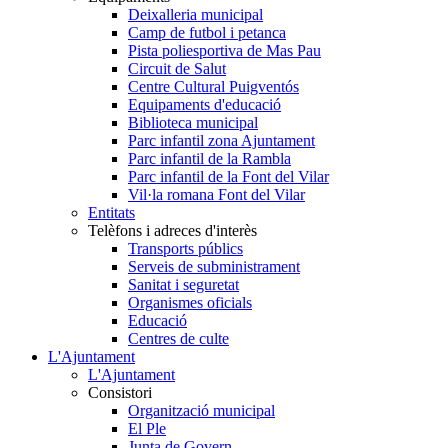
Deixalleria municipal
Camp de futbol i petanca
Pista poliesportiva de Mas Pau
Circuit de Salut
Centre Cultural Puigventós
Equipaments d'educació
Biblioteca municipal
Parc infantil zona Ajuntament
Parc infantil de la Rambla
Parc infantil de la Font del Vilar
Vil·la romana Font del Vilar
Entitats
Telèfons i adreces d'interès
Transports públics
Serveis de subministrament
Sanitat i seguretat
Organismes oficials
Educació
Centres de culte
L'Ajuntament
L'Ajuntament
Consistori
Organització municipal
El Ple
Junta de Govern