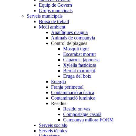
Equip de Govern
Grups municipals
Serveis municipals
Borsa de treball
Medi ambient
Analítiques d'aigua
Animals de companyia
Control de plagues
Mosquit tigre
Escarabat morrut
Caparreta japonesa
Xylella fastidiosa
Bernat marbrejat
Eruga del boix
Energia
Franja perimetral
Contaminació acústica
Contaminació lumínica
Residus
Residu on vas
Compostatge casolà
Campanya millora FORM
Serveis socials
Serveis tècnics