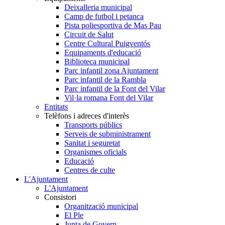
Deixalleria municipal
Camp de futbol i petanca
Pista poliesportiva de Mas Pau
Circuit de Salut
Centre Cultural Puigventós
Equipaments d'educació
Biblioteca municipal
Parc infantil zona Ajuntament
Parc infantil de la Rambla
Parc infantil de la Font del Vilar
Vil·la romana Font del Vilar
Entitats
Telèfons i adreces d'interès
Transports públics
Serveis de subministrament
Sanitat i seguretat
Organismes oficials
Educació
Centres de culte
L'Ajuntament
L'Ajuntament
Consistori
Organització municipal
El Ple
Junta de Govern