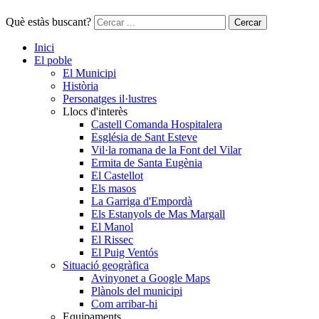
Què estàs buscant?
Cercar
Inici
El poble
El Municipi
Història
Personatges il·lustres
Llocs d'interès
Castell Comanda Hospitalera
Església de Sant Esteve
Vil·la romana de la Font del Vilar
Ermita de Santa Eugènia
El Castellot
Els masos
La Garriga d'Empordà
Els Estanyols de Mas Margall
El Manol
El Rissec
El Puig Ventós
Situació geogràfica
Avinyonet a Google Maps
Plànols del municipi
Com arribar-hi
Equipaments