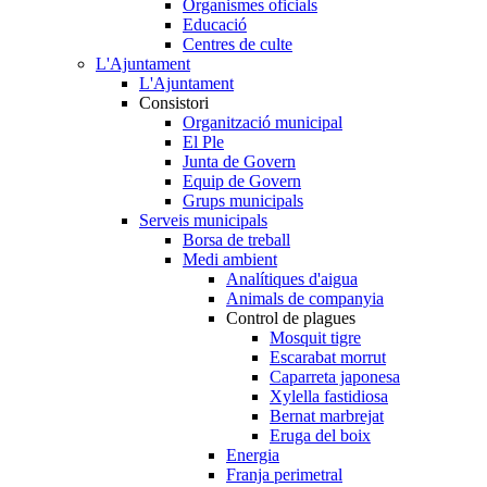
Organismes oficials
Educació
Centres de culte
L'Ajuntament
L'Ajuntament
Consistori
Organització municipal
El Ple
Junta de Govern
Equip de Govern
Grups municipals
Serveis municipals
Borsa de treball
Medi ambient
Analítiques d'aigua
Animals de companyia
Control de plagues
Mosquit tigre
Escarabat morrut
Caparreta japonesa
Xylella fastidiosa
Bernat marbrejat
Eruga del boix
Energia
Franja perimetral