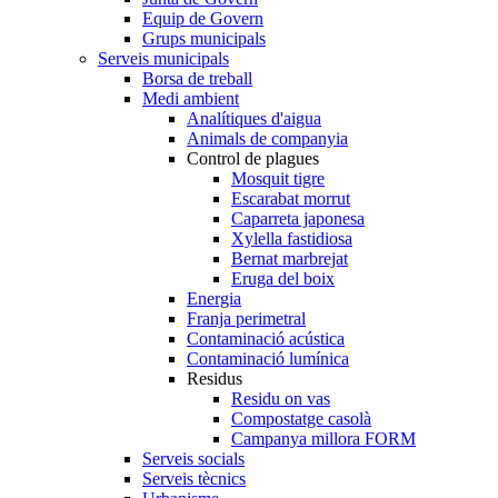
Equip de Govern
Grups municipals
Serveis municipals
Borsa de treball
Medi ambient
Analítiques d'aigua
Animals de companyia
Control de plagues
Mosquit tigre
Escarabat morrut
Caparreta japonesa
Xylella fastidiosa
Bernat marbrejat
Eruga del boix
Energia
Franja perimetral
Contaminació acústica
Contaminació lumínica
Residus
Residu on vas
Compostatge casolà
Campanya millora FORM
Serveis socials
Serveis tècnics