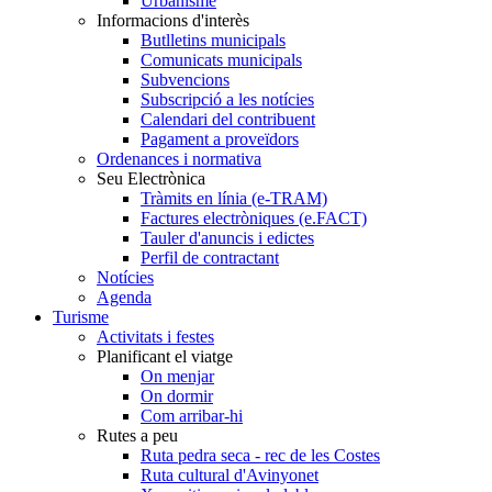
Urbanisme
Informacions d'interès
Butlletins municipals
Comunicats municipals
Subvencions
Subscripció a les notícies
Calendari del contribuent
Pagament a proveïdors
Ordenances i normativa
Seu Electrònica
Tràmits en línia (e-TRAM)
Factures electròniques (e.FACT)
Tauler d'anuncis i edictes
Perfil de contractant
Notícies
Agenda
Turisme
Activitats i festes
Planificant el viatge
On menjar
On dormir
Com arribar-hi
Rutes a peu
Ruta pedra seca - rec de les Costes
Ruta cultural d'Avinyonet