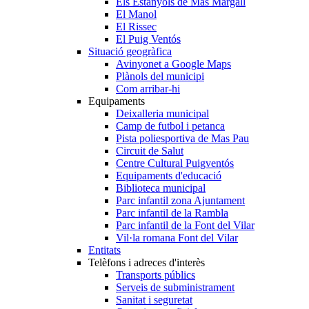
Els Estanyols de Mas Margall
El Manol
El Rissec
El Puig Ventós
Situació geogràfica
Avinyonet a Google Maps
Plànols del municipi
Com arribar-hi
Equipaments
Deixalleria municipal
Camp de futbol i petanca
Pista poliesportiva de Mas Pau
Circuit de Salut
Centre Cultural Puigventós
Equipaments d'educació
Biblioteca municipal
Parc infantil zona Ajuntament
Parc infantil de la Rambla
Parc infantil de la Font del Vilar
Vil·la romana Font del Vilar
Entitats
Telèfons i adreces d'interès
Transports públics
Serveis de subministrament
Sanitat i seguretat