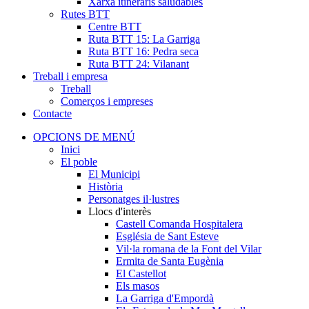
Xarxa itineraris saludables
Rutes BTT
Centre BTT
Ruta BTT 15: La Garriga
Ruta BTT 16: Pedra seca
Ruta BTT 24: Vilanant
Treball i empresa
Treball
Comerços i empreses
Contacte
OPCIONS DE MENÚ
Inici
El poble
El Municipi
Història
Personatges il·lustres
Llocs d'interès
Castell Comanda Hospitalera
Església de Sant Esteve
Vil·la romana de la Font del Vilar
Ermita de Santa Eugènia
El Castellot
Els masos
La Garriga d'Empordà