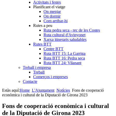
Activitats i festes
Planificant el viatge
On menjar
On dormir
Com arribar-hi
Rutes a peu
Ruta pedra seca - rec de les Costes
Ruta cultural d'Avinyonet
Xarxa itineraris saludables
Rutes BTT
Centre BTT
Ruta BTT 15: La Garriga
Ruta BTT 16: Pedra seca
Ruta BTT 24: Vilanant
Treball i empresa
Treball
Comerços i empreses
Contacte
Estàs aquí:
Home
L'Ajuntament
Notícies
Fons de cooperació
econòmica i cultural de la Diputació de Girona 2023
Fons de cooperació econòmica i cultural
de la Diputació de Girona 2023