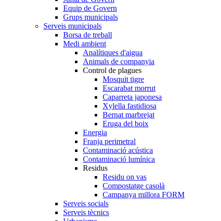
Equip de Govern
Grups municipals
Serveis municipals
Borsa de treball
Medi ambient
Analítiques d'aigua
Animals de companyia
Control de plagues
Mosquit tigre
Escarabat morrut
Caparreta japonesa
Xylella fastidiosa
Bernat marbrejat
Eruga del boix
Energia
Franja perimetral
Contaminació acústica
Contaminació lumínica
Residus
Residu on vas
Compostatge casolà
Campanya millora FORM
Serveis socials
Serveis tècnics