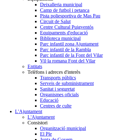
Deixalleria municipal
Camp de futbol i petanca
Pista poliesportiva de Mas Pau
Circuit de Salut
Centre Cultural Puigventós
Equipaments d'educació
Biblioteca municipal
Parc infantil zona Ajuntament
Parc infantil de la Rambla
Parc infantil de la Font del Vilar
Vil·la romana Font del Vilar
Entitats
Telèfons i adreces d'interès
Transports públics
Serveis de subministrament
Sanitat i seguretat
Organismes oficials
Educació
Centres de culte
L'Ajuntament
L'Ajuntament
Consistori
Organització municipal
El Ple
Junta de Govern