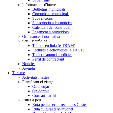
Urbanisme
Informacions d'interès
Butlletins municipals
Comunicats municipals
Subvencions
Subscripció a les notícies
Calendari del contribuent
Pagament a proveïdors
Ordenances i normativa
Seu Electrònica
Tràmits en línia (e-TRAM)
Factures electròniques (e.FACT)
Tauler d'anuncis i edictes
Perfil de contractant
Notícies
Agenda
Turisme
Activitats i festes
Planificant el viatge
On menjar
On dormir
Com arribar-hi
Rutes a peu
Ruta pedra seca - rec de les Costes
Ruta cultural d'Avinyonet