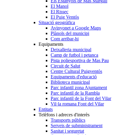
Els Estanyols de Mas Margall
El Manol
El Rissec
El Puig Ventós
Situació geogràfica
Avinyonet a Google Maps
Plànols del municipi
Com arribar-hi
Equipaments
Deixalleria municipal
Camp de futbol i petanca
Pista poliesportiva de Mas Pau
Circuit de Salut
Centre Cultural Puigventós
Equipaments d'educació
Biblioteca municipal
Parc infantil zona Ajuntament
Parc infantil de la Rambla
Parc infantil de la Font del Vilar
Vil·la romana Font del Vilar
Entitats
Telèfons i adreces d'interès
Transports públics
Serveis de subministrament
Sanitat i seguretat