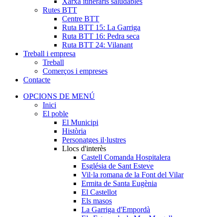
Xarxa itineraris saludables
Rutes BTT
Centre BTT
Ruta BTT 15: La Garriga
Ruta BTT 16: Pedra seca
Ruta BTT 24: Vilanant
Treball i empresa
Treball
Comerços i empreses
Contacte
OPCIONS DE MENÚ
Inici
El poble
El Municipi
Història
Personatges il·lustres
Llocs d'interès
Castell Comanda Hospitalera
Església de Sant Esteve
Vil·la romana de la Font del Vilar
Ermita de Santa Eugènia
El Castellot
Els masos
La Garriga d'Empordà