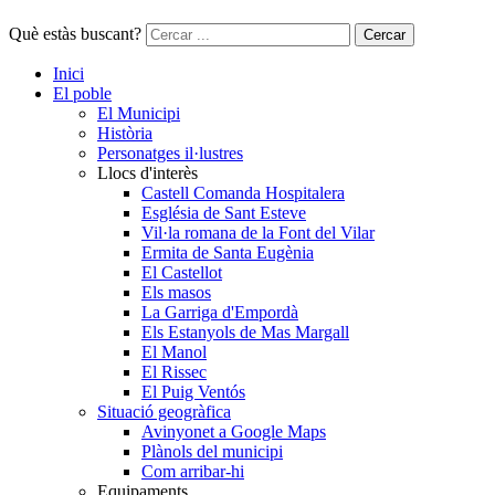
Què estàs buscant?
Cercar
Inici
El poble
El Municipi
Història
Personatges il·lustres
Llocs d'interès
Castell Comanda Hospitalera
Església de Sant Esteve
Vil·la romana de la Font del Vilar
Ermita de Santa Eugènia
El Castellot
Els masos
La Garriga d'Empordà
Els Estanyols de Mas Margall
El Manol
El Rissec
El Puig Ventós
Situació geogràfica
Avinyonet a Google Maps
Plànols del municipi
Com arribar-hi
Equipaments