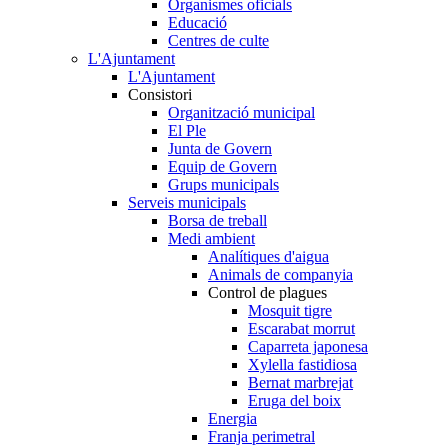
Organismes oficials
Educació
Centres de culte
L'Ajuntament
L'Ajuntament
Consistori
Organització municipal
El Ple
Junta de Govern
Equip de Govern
Grups municipals
Serveis municipals
Borsa de treball
Medi ambient
Analítiques d'aigua
Animals de companyia
Control de plagues
Mosquit tigre
Escarabat morrut
Caparreta japonesa
Xylella fastidiosa
Bernat marbrejat
Eruga del boix
Energia
Franja perimetral