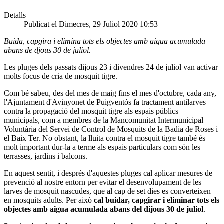
Detalls
Publicat el Dimecres, 29 Juliol 2020 10:53
Buida, capgira i elimina tots els objectes amb aigua acumulada
abans de djous 30 de juliol.
Les pluges dels passats dijous 23 i divendres 24 de juliol van activar
molts focus de cria de mosquit tigre.
Com bé sabeu, des del mes de maig fins el mes d'octubre, cada any,
l'Ajuntament d'Avinyonet de Puigventós fa tractament antilarves
contra la propagació del mosquit tigre als espais públics
municipals, com a membres de la Mancomunitat Intermunicipal
Voluntària del Servei de Control de Mosquits de la Badia de Roses i
el Baix Ter. No obstant, la lluita contra el mosquit tigre també és
molt important dur-la a terme als espais particulars com són les
terrasses, jardins i balcons.
En aquest sentit, i després d'aquestes pluges cal aplicar mesures de
prevenció al nostre entorn per evitar el desenvolupament de les
larves de mosquit nascudes, que al cap de set dies es converteixen
en mosquits adults. Per això
cal buidar, capgirar i eliminar tots els
objectes amb aigua acumulada abans del dijous 30 de juliol
.