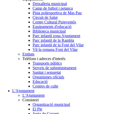
Deixalleria municipal
Camp de futbol i petanca
Pista poliesportiva de Mas Pau
Circuit de Salut
Centre Cultural Puigventós
Equipaments d'educació
Biblioteca municipal
Parc infantil zona Ajuntament
Parc infantil de la Rambla
Parc infantil de la Font del Vilar
Vil·la romana Font del Vilar
Entitats
Telèfons i adreces d'interès
Transports públics
Serveis de subministrament
Sanitat i seguretat
Organismes oficials
Educació
Centres de culte
L'Ajuntament
L'Ajuntament
Consistori
Organització municipal
El Ple
Junta de Govern