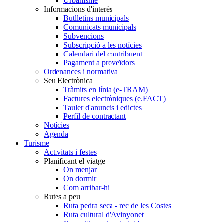
Urbanisme
Informacions d'interès
Butlletins municipals
Comunicats municipals
Subvencions
Subscripció a les notícies
Calendari del contribuent
Pagament a proveïdors
Ordenances i normativa
Seu Electrònica
Tràmits en línia (e-TRAM)
Factures electròniques (e.FACT)
Tauler d'anuncis i edictes
Perfil de contractant
Notícies
Agenda
Turisme
Activitats i festes
Planificant el viatge
On menjar
On dormir
Com arribar-hi
Rutes a peu
Ruta pedra seca - rec de les Costes
Ruta cultural d'Avinyonet