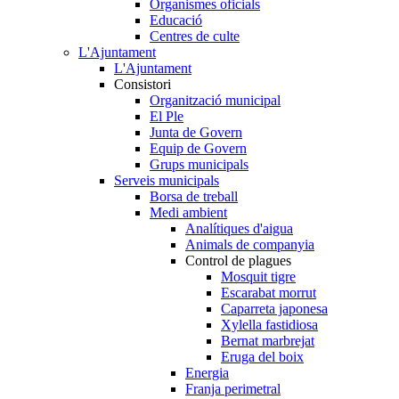
Organismes oficials
Educació
Centres de culte
L'Ajuntament
L'Ajuntament
Consistori
Organització municipal
El Ple
Junta de Govern
Equip de Govern
Grups municipals
Serveis municipals
Borsa de treball
Medi ambient
Analítiques d'aigua
Animals de companyia
Control de plagues
Mosquit tigre
Escarabat morrut
Caparreta japonesa
Xylella fastidiosa
Bernat marbrejat
Eruga del boix
Energia
Franja perimetral