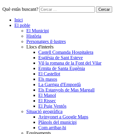
Què estàs buscant?
Cercar
Inici
El poble
El Municipi
Història
Personatges il·lustres
Llocs d'interès
Castell Comanda Hospitalera
Església de Sant Esteve
Vil·la romana de la Font del Vilar
Ermita de Santa Eugènia
El Castellot
Els masos
La Garriga d'Empordà
Els Estanyols de Mas Margall
El Manol
El Rissec
El Puig Ventós
Situació geogràfica
Avinyonet a Google Maps
Plànols del municipi
Com arribar-hi
Equipaments