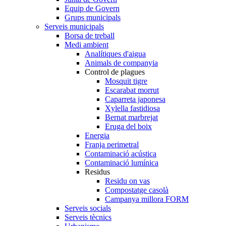
Equip de Govern
Grups municipals
Serveis municipals
Borsa de treball
Medi ambient
Analítiques d'aigua
Animals de companyia
Control de plagues
Mosquit tigre
Escarabat morrut
Caparreta japonesa
Xylella fastidiosa
Bernat marbrejat
Eruga del boix
Energia
Franja perimetral
Contaminació acústica
Contaminació lumínica
Residus
Residu on vas
Compostatge casolà
Campanya millora FORM
Serveis socials
Serveis tècnics