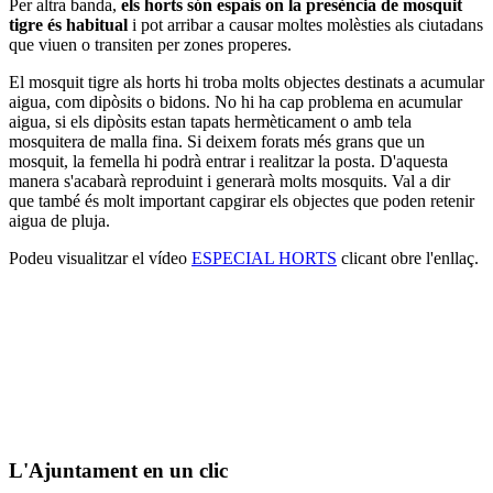
Per altra banda,
els horts són espais on la presència de mosquit
tigre és habitual
i pot arribar a causar moltes molèsties als ciutadans
que viuen o transiten per zones properes.
El mosquit tigre als horts hi troba molts objectes destinats a acumular
aigua, com dipòsits o bidons. No hi ha cap problema en acumular
aigua, si els dipòsits estan tapats hermèticament o amb tela
mosquitera de malla fina. Si deixem forats més grans que un
mosquit, la femella hi podrà entrar i realitzar la posta. D'aquesta
manera s'acabarà reproduint i generarà molts mosquits. Val a dir
que també és molt important capgirar els objectes que poden retenir
aigua de pluja.
Podeu visualitzar el vídeo
ESPECIAL HORTS
clicant obre l'enllaç.
L'Ajuntament en un clic