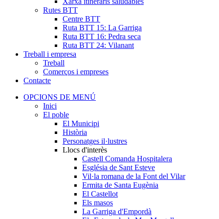
Xarxa itineraris saludables
Rutes BTT
Centre BTT
Ruta BTT 15: La Garriga
Ruta BTT 16: Pedra seca
Ruta BTT 24: Vilanant
Treball i empresa
Treball
Comerços i empreses
Contacte
OPCIONS DE MENÚ
Inici
El poble
El Municipi
Història
Personatges il·lustres
Llocs d'interès
Castell Comanda Hospitalera
Església de Sant Esteve
Vil·la romana de la Font del Vilar
Ermita de Santa Eugènia
El Castellot
Els masos
La Garriga d'Empordà