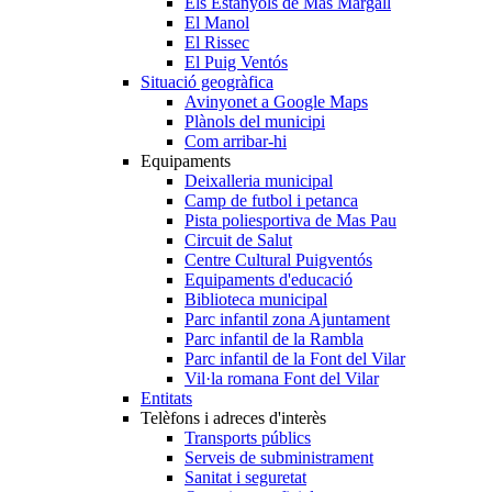
Els Estanyols de Mas Margall
El Manol
El Rissec
El Puig Ventós
Situació geogràfica
Avinyonet a Google Maps
Plànols del municipi
Com arribar-hi
Equipaments
Deixalleria municipal
Camp de futbol i petanca
Pista poliesportiva de Mas Pau
Circuit de Salut
Centre Cultural Puigventós
Equipaments d'educació
Biblioteca municipal
Parc infantil zona Ajuntament
Parc infantil de la Rambla
Parc infantil de la Font del Vilar
Vil·la romana Font del Vilar
Entitats
Telèfons i adreces d'interès
Transports públics
Serveis de subministrament
Sanitat i seguretat