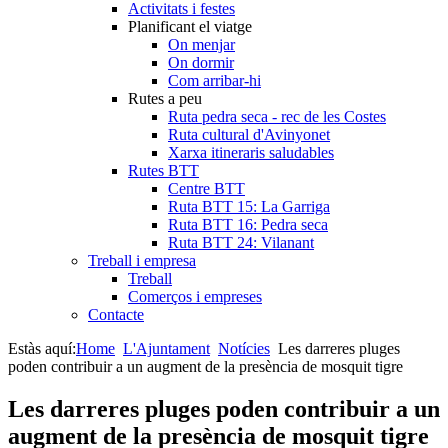
Activitats i festes
Planificant el viatge
On menjar
On dormir
Com arribar-hi
Rutes a peu
Ruta pedra seca - rec de les Costes
Ruta cultural d'Avinyonet
Xarxa itineraris saludables
Rutes BTT
Centre BTT
Ruta BTT 15: La Garriga
Ruta BTT 16: Pedra seca
Ruta BTT 24: Vilanant
Treball i empresa
Treball
Comerços i empreses
Contacte
Estàs aquí:
Home
L'Ajuntament
Notícies
Les darreres pluges
poden contribuir a un augment de la presència de mosquit tigre
Les darreres pluges poden contribuir a un
augment de la presència de mosquit tigre