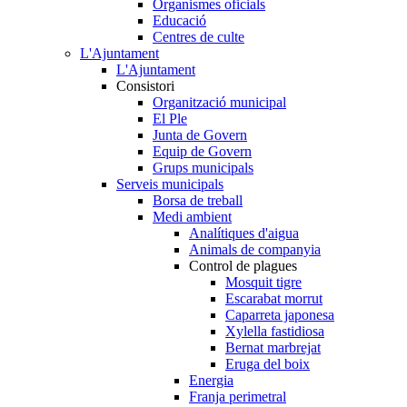
Organismes oficials
Educació
Centres de culte
L'Ajuntament
L'Ajuntament
Consistori
Organització municipal
El Ple
Junta de Govern
Equip de Govern
Grups municipals
Serveis municipals
Borsa de treball
Medi ambient
Analítiques d'aigua
Animals de companyia
Control de plagues
Mosquit tigre
Escarabat morrut
Caparreta japonesa
Xylella fastidiosa
Bernat marbrejat
Eruga del boix
Energia
Franja perimetral