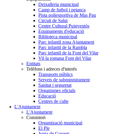
Deixalleria municipal
Camp de futbol i petanca
Pista poliesportiva de Mas Pau
Circuit de Salut
Centre Cultural Puigventós
Equipaments d'educació
Biblioteca municipal
Parc infantil zona Ajuntament
Parc infantil de la Rambla
Parc infantil de la Font del Vilar
Vil·la romana Font del Vilar
Entitats
Telèfons i adreces d'interès
Transports públics
Serveis de subministrament
Sanitat i seguretat
Organismes oficials
Educació
Centres de culte
L'Ajuntament
L'Ajuntament
Consistori
Organització municipal
El Ple
Junta de Govern