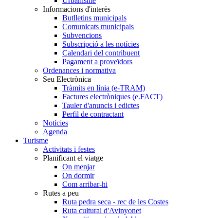
Urbanisme
Informacions d'interès
Butlletins municipals
Comunicats municipals
Subvencions
Subscripció a les notícies
Calendari del contribuent
Pagament a proveïdors
Ordenances i normativa
Seu Electrònica
Tràmits en línia (e-TRAM)
Factures electròniques (e.FACT)
Tauler d'anuncis i edictes
Perfil de contractant
Notícies
Agenda
Turisme
Activitats i festes
Planificant el viatge
On menjar
On dormir
Com arribar-hi
Rutes a peu
Ruta pedra seca - rec de les Costes
Ruta cultural d'Avinyonet