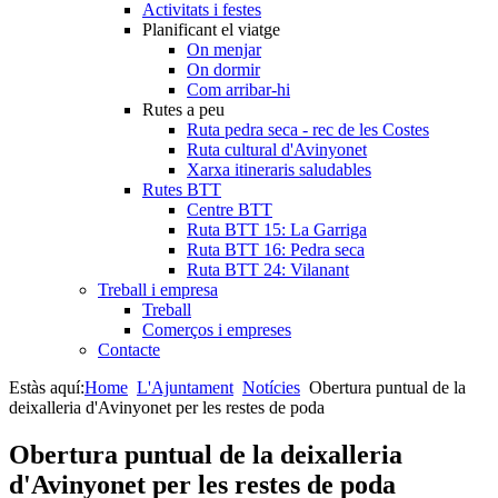
Activitats i festes
Planificant el viatge
On menjar
On dormir
Com arribar-hi
Rutes a peu
Ruta pedra seca - rec de les Costes
Ruta cultural d'Avinyonet
Xarxa itineraris saludables
Rutes BTT
Centre BTT
Ruta BTT 15: La Garriga
Ruta BTT 16: Pedra seca
Ruta BTT 24: Vilanant
Treball i empresa
Treball
Comerços i empreses
Contacte
Estàs aquí:
Home
L'Ajuntament
Notícies
Obertura puntual de la
deixalleria d'Avinyonet per les restes de poda
Obertura puntual de la deixalleria
d'Avinyonet per les restes de poda