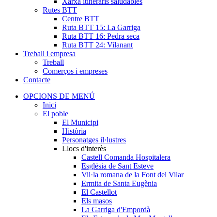
Xarxa itineraris saludables
Rutes BTT
Centre BTT
Ruta BTT 15: La Garriga
Ruta BTT 16: Pedra seca
Ruta BTT 24: Vilanant
Treball i empresa
Treball
Comerços i empreses
Contacte
OPCIONS DE MENÚ
Inici
El poble
El Municipi
Història
Personatges il·lustres
Llocs d'interès
Castell Comanda Hospitalera
Església de Sant Esteve
Vil·la romana de la Font del Vilar
Ermita de Santa Eugènia
El Castellot
Els masos
La Garriga d'Empordà