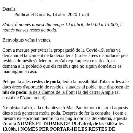
Detalls
Publicat el Dimarts, 14 abril 2020 15:24
S'obrirà només aquest diumenge 19 d'abril, de 9:00 a 13:00h, i
només per les restes de poda.
Benvolguts veïns i veïnes,
Com a mesura per evitar la propagació de la Covid-19, se'ns va
demanar el tancament de la deixalleria (no les àrees d'aportació pels
residus domèstics). Mentre no s'aixequi aquesta restricció, es
demana a la població que els residus que no siguin domèstics es
mantinguin a casa.
Pel que fa a les
restes de poda
, teniu la possibilitat d'abocar-les a les
dues àrees d'aportació de residus, situades al poble, que disposen de
niu de poda
:
la dels Camps de la Font
i
la del carrer Ample
(al
costat de l'Ajuntament).
No obstant això, a la urbanització Mas Pau tothom té jardí i aquests
dies s'està generant molta poda. Després de fer la consulta, i com a
mesura excepcional mentre no es pugui obrir la deixalleria, aquesta
s'obrirà
NOMÉS EL DIUMENGE 19 d'abril, de les 9.00 a les
13.00h, i NOMÉS PER PORTAR-HI LES RESTES DE