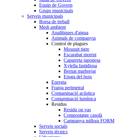
Equip de Govern
Grups municipals
Serveis municipals
Borsa de treball
Medi ambient
Analítiques d'aigua
Animals de companyia
Control de plagues
Mosquit tigre
Escarabat morrut
Caparreta japonesa
Xylella fastidiosa
Bernat marbrejat
Eruga del boix
Energia
Franja perimetral
Contaminació acústica
Contaminació lumínica
Residus
Residu on vas
Compostatge casolà
Campanya millora FORM
Serveis socials
Serveis tècnics