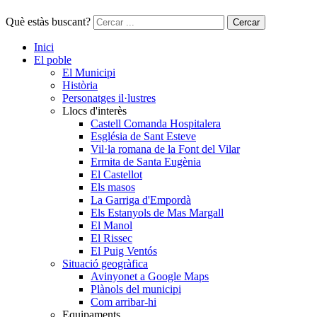
Què estàs buscant?
Cercar
Inici
El poble
El Municipi
Història
Personatges il·lustres
Llocs d'interès
Castell Comanda Hospitalera
Església de Sant Esteve
Vil·la romana de la Font del Vilar
Ermita de Santa Eugènia
El Castellot
Els masos
La Garriga d'Empordà
Els Estanyols de Mas Margall
El Manol
El Rissec
El Puig Ventós
Situació geogràfica
Avinyonet a Google Maps
Plànols del municipi
Com arribar-hi
Equipaments