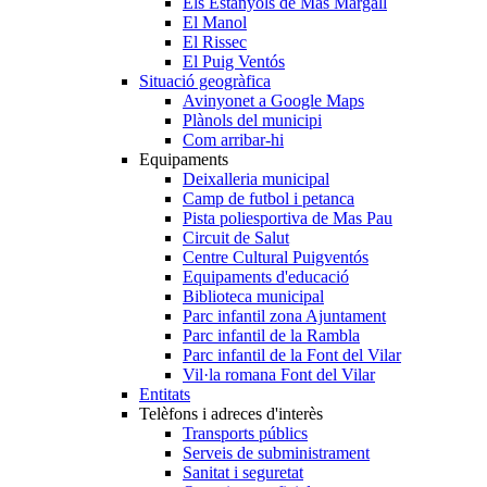
Els Estanyols de Mas Margall
El Manol
El Rissec
El Puig Ventós
Situació geogràfica
Avinyonet a Google Maps
Plànols del municipi
Com arribar-hi
Equipaments
Deixalleria municipal
Camp de futbol i petanca
Pista poliesportiva de Mas Pau
Circuit de Salut
Centre Cultural Puigventós
Equipaments d'educació
Biblioteca municipal
Parc infantil zona Ajuntament
Parc infantil de la Rambla
Parc infantil de la Font del Vilar
Vil·la romana Font del Vilar
Entitats
Telèfons i adreces d'interès
Transports públics
Serveis de subministrament
Sanitat i seguretat