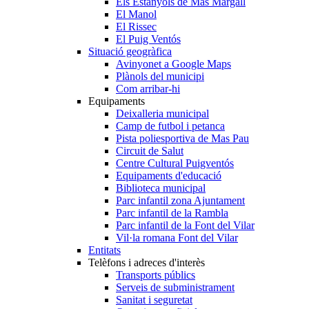
Els Estanyols de Mas Margall
El Manol
El Rissec
El Puig Ventós
Situació geogràfica
Avinyonet a Google Maps
Plànols del municipi
Com arribar-hi
Equipaments
Deixalleria municipal
Camp de futbol i petanca
Pista poliesportiva de Mas Pau
Circuit de Salut
Centre Cultural Puigventós
Equipaments d'educació
Biblioteca municipal
Parc infantil zona Ajuntament
Parc infantil de la Rambla
Parc infantil de la Font del Vilar
Vil·la romana Font del Vilar
Entitats
Telèfons i adreces d'interès
Transports públics
Serveis de subministrament
Sanitat i seguretat