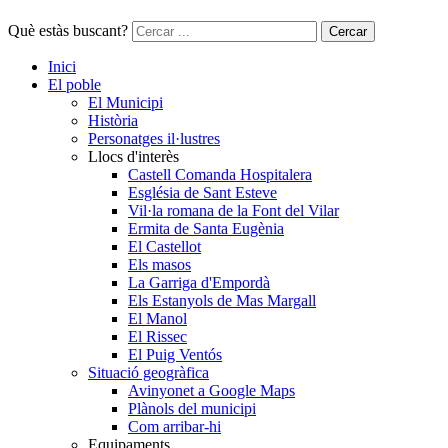
Què estàs buscant?
Cercar
Inici
El poble
El Municipi
Història
Personatges il·lustres
Llocs d'interès
Castell Comanda Hospitalera
Església de Sant Esteve
Vil·la romana de la Font del Vilar
Ermita de Santa Eugènia
El Castellot
Els masos
La Garriga d'Empordà
Els Estanyols de Mas Margall
El Manol
El Rissec
El Puig Ventós
Situació geogràfica
Avinyonet a Google Maps
Plànols del municipi
Com arribar-hi
Equipaments