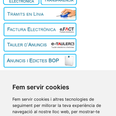
Inici
El poble
L'Ajuntament
Fem servir cookies
Turisme
Treball i empresa
Fem servir cookies i altres tecnologies de
Contacte
seguiment per millorar la teva experiència de
Avís Legal
/
Política de privacitat
/
Política de cookies
/
Preferències
navegació al nostre lloc web, per mostrar-te
de cookies
/
Registre d’Activitats de Tractament