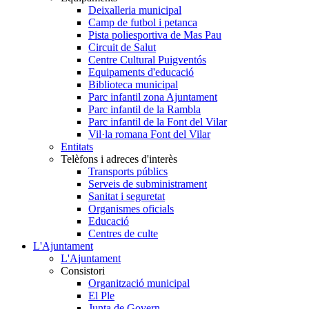
Deixalleria municipal
Camp de futbol i petanca
Pista poliesportiva de Mas Pau
Circuit de Salut
Centre Cultural Puigventós
Equipaments d'educació
Biblioteca municipal
Parc infantil zona Ajuntament
Parc infantil de la Rambla
Parc infantil de la Font del Vilar
Vil·la romana Font del Vilar
Entitats
Telèfons i adreces d'interès
Transports públics
Serveis de subministrament
Sanitat i seguretat
Organismes oficials
Educació
Centres de culte
L'Ajuntament
L'Ajuntament
Consistori
Organització municipal
El Ple
Junta de Govern