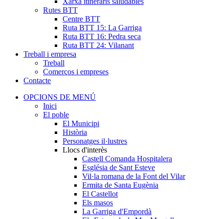
Xarxa itineraris saludables
Rutes BTT
Centre BTT
Ruta BTT 15: La Garriga
Ruta BTT 16: Pedra seca
Ruta BTT 24: Vilanant
Treball i empresa
Treball
Comerços i empreses
Contacte
OPCIONS DE MENÚ
Inici
El poble
El Municipi
Història
Personatges il·lustres
Llocs d'interès
Castell Comanda Hospitalera
Església de Sant Esteve
Vil·la romana de la Font del Vilar
Ermita de Santa Eugènia
El Castellot
Els masos
La Garriga d'Empordà