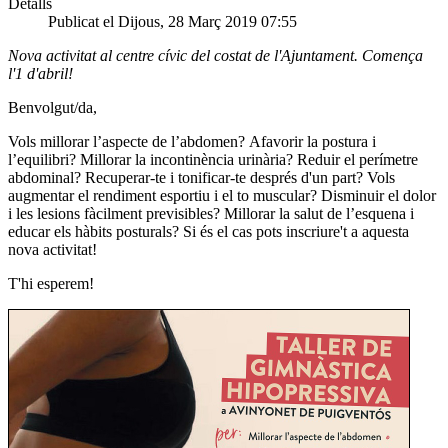
Detalls
Publicat el Dijous, 28 Març 2019 07:55
Nova activitat al centre cívic del costat de l'Ajuntament. Comença
l'1 d'abril!
Benvolgut/da,
Vols millorar l’aspecte de l’abdomen? Afavorir la postura i
l’equilibri? Millorar la incontinència urinària? Reduir el perímetre
abdominal? Recuperar-te i tonificar-te després d'un part? Vols
augmentar el rendiment esportiu i el to muscular? Disminuir el dolor
i les lesions fàcilment previsibles? Millorar la salut de l’esquena i
educar els hàbits posturals? Si és el cas pots inscriure't a aquesta
nova activitat!
T'hi esperem!