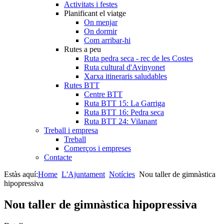
Activitats i festes
Planificant el viatge
On menjar
On dormir
Com arribar-hi
Rutes a peu
Ruta pedra seca - rec de les Costes
Ruta cultural d'Avinyonet
Xarxa itineraris saludables
Rutes BTT
Centre BTT
Ruta BTT 15: La Garriga
Ruta BTT 16: Pedra seca
Ruta BTT 24: Vilanant
Treball i empresa
Treball
Comerços i empreses
Contacte
Estàs aquí:
Home
L'Ajuntament
Notícies
Nou taller de gimnàstica
hipopressiva
Nou taller de gimnàstica hipopressiva