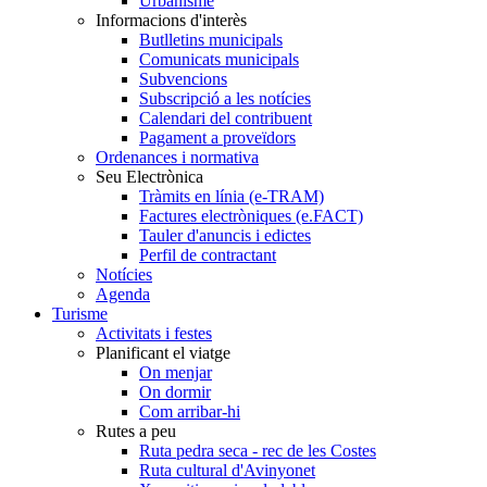
Urbanisme
Informacions d'interès
Butlletins municipals
Comunicats municipals
Subvencions
Subscripció a les notícies
Calendari del contribuent
Pagament a proveïdors
Ordenances i normativa
Seu Electrònica
Tràmits en línia (e-TRAM)
Factures electròniques (e.FACT)
Tauler d'anuncis i edictes
Perfil de contractant
Notícies
Agenda
Turisme
Activitats i festes
Planificant el viatge
On menjar
On dormir
Com arribar-hi
Rutes a peu
Ruta pedra seca - rec de les Costes
Ruta cultural d'Avinyonet