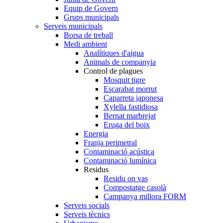
Equip de Govern
Grups municipals
Serveis municipals
Borsa de treball
Medi ambient
Analítiques d'aigua
Animals de companyia
Control de plagues
Mosquit tigre
Escarabat morrut
Caparreta japonesa
Xylella fastidiosa
Bernat marbrejat
Eruga del boix
Energia
Franja perimetral
Contaminació acústica
Contaminació lumínica
Residus
Residu on vas
Compostatge casolà
Campanya millora FORM
Serveis socials
Serveis tècnics