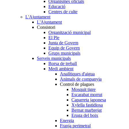
Organismes oficials
Educació
Centres de culte
L'Ajuntament
L'Ajuntament
Consistori
Organització municipal
El Ple
Junta de Govern
Equip de Govern
Grups municipals
Serveis municipals
Borsa de treball
Medi ambient
Analítiques d'aigua
Animals de companyia
Control de plagues
Mosquit tigre
Escarabat morrut
Caparreta japonesa
Xylella fastidiosa
Bernat marbrejat
Eruga del boix
Energia
Franja perimetral