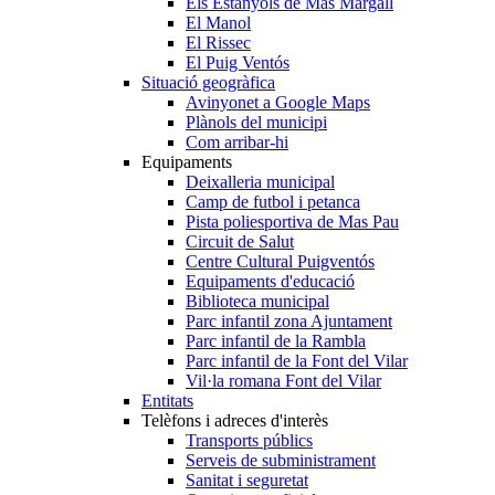
Els Estanyols de Mas Margall
El Manol
El Rissec
El Puig Ventós
Situació geogràfica
Avinyonet a Google Maps
Plànols del municipi
Com arribar-hi
Equipaments
Deixalleria municipal
Camp de futbol i petanca
Pista poliesportiva de Mas Pau
Circuit de Salut
Centre Cultural Puigventós
Equipaments d'educació
Biblioteca municipal
Parc infantil zona Ajuntament
Parc infantil de la Rambla
Parc infantil de la Font del Vilar
Vil·la romana Font del Vilar
Entitats
Telèfons i adreces d'interès
Transports públics
Serveis de subministrament
Sanitat i seguretat