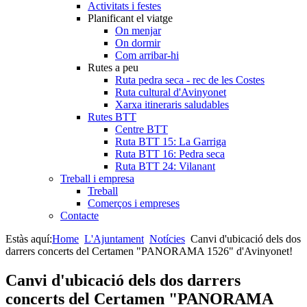
Activitats i festes
Planificant el viatge
On menjar
On dormir
Com arribar-hi
Rutes a peu
Ruta pedra seca - rec de les Costes
Ruta cultural d'Avinyonet
Xarxa itineraris saludables
Rutes BTT
Centre BTT
Ruta BTT 15: La Garriga
Ruta BTT 16: Pedra seca
Ruta BTT 24: Vilanant
Treball i empresa
Treball
Comerços i empreses
Contacte
Estàs aquí:
Home
L'Ajuntament
Notícies
Canvi d'ubicació dels dos
darrers concerts del Certamen "PANORAMA 1526" d'Avinyonet!
Canvi d'ubicació dels dos darrers
concerts del Certamen "PANORAMA