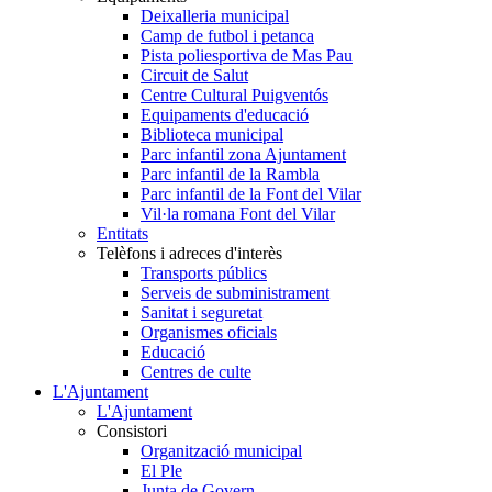
Deixalleria municipal
Camp de futbol i petanca
Pista poliesportiva de Mas Pau
Circuit de Salut
Centre Cultural Puigventós
Equipaments d'educació
Biblioteca municipal
Parc infantil zona Ajuntament
Parc infantil de la Rambla
Parc infantil de la Font del Vilar
Vil·la romana Font del Vilar
Entitats
Telèfons i adreces d'interès
Transports públics
Serveis de subministrament
Sanitat i seguretat
Organismes oficials
Educació
Centres de culte
L'Ajuntament
L'Ajuntament
Consistori
Organització municipal
El Ple
Junta de Govern