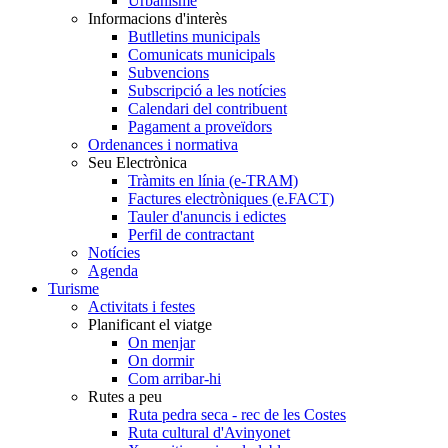
Urbanisme
Informacions d'interès
Butlletins municipals
Comunicats municipals
Subvencions
Subscripció a les notícies
Calendari del contribuent
Pagament a proveïdors
Ordenances i normativa
Seu Electrònica
Tràmits en línia (e-TRAM)
Factures electròniques (e.FACT)
Tauler d'anuncis i edictes
Perfil de contractant
Notícies
Agenda
Turisme
Activitats i festes
Planificant el viatge
On menjar
On dormir
Com arribar-hi
Rutes a peu
Ruta pedra seca - rec de les Costes
Ruta cultural d'Avinyonet