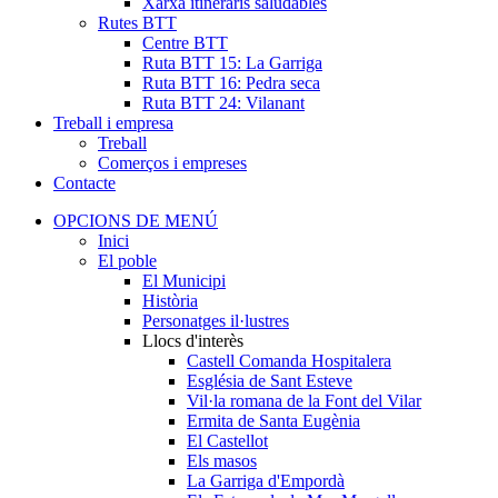
Xarxa itineraris saludables
Rutes BTT
Centre BTT
Ruta BTT 15: La Garriga
Ruta BTT 16: Pedra seca
Ruta BTT 24: Vilanant
Treball i empresa
Treball
Comerços i empreses
Contacte
OPCIONS DE MENÚ
Inici
El poble
El Municipi
Història
Personatges il·lustres
Llocs d'interès
Castell Comanda Hospitalera
Església de Sant Esteve
Vil·la romana de la Font del Vilar
Ermita de Santa Eugènia
El Castellot
Els masos
La Garriga d'Empordà