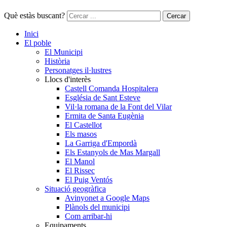
Què estàs buscant?
Cercar
Inici
El poble
El Municipi
Història
Personatges il·lustres
Llocs d'interès
Castell Comanda Hospitalera
Església de Sant Esteve
Vil·la romana de la Font del Vilar
Ermita de Santa Eugènia
El Castellot
Els masos
La Garriga d'Empordà
Els Estanyols de Mas Margall
El Manol
El Rissec
El Puig Ventós
Situació geogràfica
Avinyonet a Google Maps
Plànols del municipi
Com arribar-hi
Equipaments