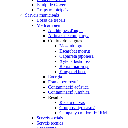
Equip de Govern
Grups municipals
Serveis municipals
Borsa de treball
Medi ambient
Analítiques d'aigua
Animals de companyia
Control de plagues
Mosquit tigre
Escarabat morrut
Caparreta japonesa
Xylella fastidiosa
Bernat marbrejat
Eruga del boix
Energia
Franja perimetral
Contaminació acústica
Contaminació lumínica
Residus
Residu on vas
Compostatge casolà
Campanya millora FORM
Serveis socials
Serveis tècnics