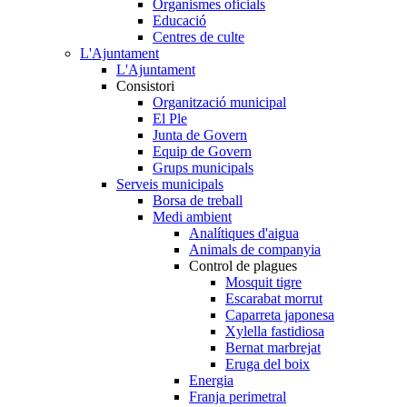
Organismes oficials
Educació
Centres de culte
L'Ajuntament
L'Ajuntament
Consistori
Organització municipal
El Ple
Junta de Govern
Equip de Govern
Grups municipals
Serveis municipals
Borsa de treball
Medi ambient
Analítiques d'aigua
Animals de companyia
Control de plagues
Mosquit tigre
Escarabat morrut
Caparreta japonesa
Xylella fastidiosa
Bernat marbrejat
Eruga del boix
Energia
Franja perimetral