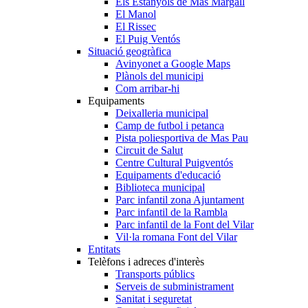
Els Estanyols de Mas Margall
El Manol
El Rissec
El Puig Ventós
Situació geogràfica
Avinyonet a Google Maps
Plànols del municipi
Com arribar-hi
Equipaments
Deixalleria municipal
Camp de futbol i petanca
Pista poliesportiva de Mas Pau
Circuit de Salut
Centre Cultural Puigventós
Equipaments d'educació
Biblioteca municipal
Parc infantil zona Ajuntament
Parc infantil de la Rambla
Parc infantil de la Font del Vilar
Vil·la romana Font del Vilar
Entitats
Telèfons i adreces d'interès
Transports públics
Serveis de subministrament
Sanitat i seguretat