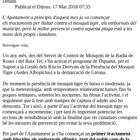
Detalls
Publicat el Dijous, 17 Mai 2018 07:35
L’Ajuntament a principis d'aquest mes ja va començar
els tractaments per lluitar contra el mosquit tigre, als embornals del
municipi, però la millor prevenció contra aquesta plaga està a les
mans dels propis ciutadans.
Benvolguts veïns,
Un any més, des del Servei de Control de Mosquits de la Badia de
Roses i del Baix Ter, s’ha activat el programa de Dipsalut, per el
Suport a la Gestió dels Riscos Derivats de la Presència del Mosquit
Tigre (Aedes Albopictus) a la demarcació de Girona.
De moment la presència de mosquit tigre és baixa o moderada, ja
que la meteorologia, amb temperatures relativament baixes fins fa
poques setmanes, sobretot les nocturnes, ha frenat l’activitat, i el
seguiment que li fem amb trampes de captura d’adults així ho
demostra. Tot i això, a partir d’ara l’activitat del mosquit tigre es
començarà a incrementar, i per tant és important potenciar les
accions de sensibilització amb la finalitat que els ciutadans conegueu
bé les mesures de prevenció per evitar la seva proliferació.
Per part de l'Ajuntament ja s'ha començat un
primer tractament
amb biocides als embornals sifònics, tant del poble com de la