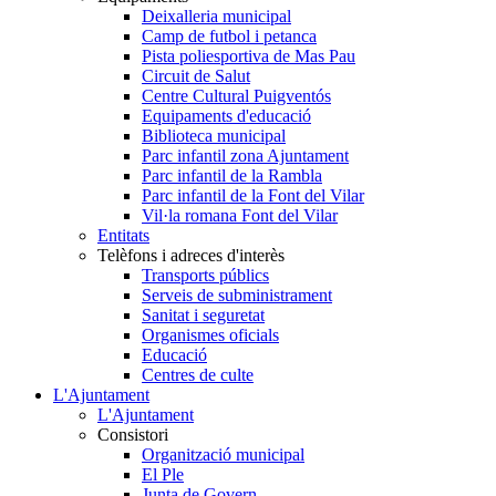
Deixalleria municipal
Camp de futbol i petanca
Pista poliesportiva de Mas Pau
Circuit de Salut
Centre Cultural Puigventós
Equipaments d'educació
Biblioteca municipal
Parc infantil zona Ajuntament
Parc infantil de la Rambla
Parc infantil de la Font del Vilar
Vil·la romana Font del Vilar
Entitats
Telèfons i adreces d'interès
Transports públics
Serveis de subministrament
Sanitat i seguretat
Organismes oficials
Educació
Centres de culte
L'Ajuntament
L'Ajuntament
Consistori
Organització municipal
El Ple
Junta de Govern