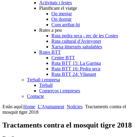
Activitats i festes
Planificant el viatge
On menjar
On dormir
Com arribar-hi
Rutes a peu
Ruta pedra seca - rec de les Costes
Ruta cultural d'Avinyonet
Xarxa itineraris saludables
Rutes BTT
Centre BTT
Ruta BTT 15: La Garriga
Ruta BTT 16: Pedra seca
Ruta BTT 24: Vilanant
Treball i empresa
Treball
Comerços i empreses
Contacte
Estàs aquí:
Home
L'Ajuntament
Notícies
Tractaments contra el
mosquit tigre 2018
Tractaments contra el mosquit tigre 2018