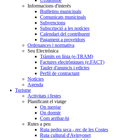
Urbanisme
Informacions d'interès
Butlletins municipals
Comunicats municipals
Subvencions
Subscripció a les notícies
Calendari del contribuent
Pagament a proveïdors
Ordenances i normativa
Seu Electrònica
Tràmits en línia (e-TRAM)
Factures electròniques (e.FACT)
Tauler d'anuncis i edictes
Perfil de contractant
Notícies
Agenda
Turisme
Activitats i festes
Planificant el viatge
On menjar
On dormir
Com arribar-hi
Rutes a peu
Ruta pedra seca - rec de les Costes
Ruta cultural d'Avinyonet