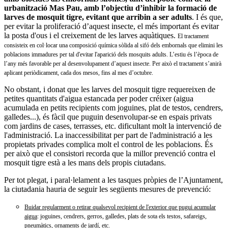
urbanització Mas Pau, amb l’objectiu d’inhibir la formació de
larves de mosquit tigre, evitant que arribin a ser adults
. I és que,
per evitar la proliferació d’aquest insecte, el més important és evitar
la posta d'ous i el creixement de les larves aquàtiques.
El tractament
consisteix en col·locar una composició química sòlida al sifó dels embornals que elimini les
poblacions immadures per tal d'evitar l'aparició dels mosquits adults. L’estiu és l’època de
l’any més favorable per al desenvolupament d’aquest insecte. Per això el tractament s’anirà
aplicant periòdicament, cada dos mesos, fins al mes d’octubre.
No obstant, i donat que les larves del mosquit tigre requereixen de
petites quantitats d'aigua estancada per poder créixer (aigua
acumulada en petits recipients com joguines, plat de testos, cendrers,
galledes...), és fàcil que puguin desenvolupar-se en espais privats
com jardins de cases, terrasses, etc. dificultant molt la intervenció de
l'administració. La inaccessibilitat per part de l'administració a les
propietats privades complica molt el control de les poblacions. És
per això que el consistori recorda que la millor prevenció contra el
mosquit tigre està a les mans dels propis ciutadans.
Per tot plegat, i paral·lelament a les tasques pròpies de l’Ajuntament,
la ciutadania hauria de seguir les següents mesures de prevenció:
Buidar regularment o retirar qualsevol recipient de l'exterior que pugui acumular
aigua
: joguines, cendrers, gerros, galledes, plats de sota els testos, safareigs,
pneumàtics, ornaments de jardí, etc.