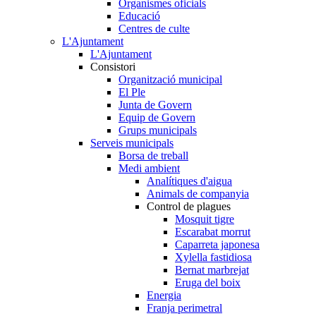
Organismes oficials
Educació
Centres de culte
L'Ajuntament
L'Ajuntament
Consistori
Organització municipal
El Ple
Junta de Govern
Equip de Govern
Grups municipals
Serveis municipals
Borsa de treball
Medi ambient
Analítiques d'aigua
Animals de companyia
Control de plagues
Mosquit tigre
Escarabat morrut
Caparreta japonesa
Xylella fastidiosa
Bernat marbrejat
Eruga del boix
Energia
Franja perimetral