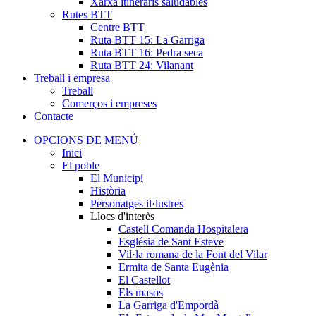
Xarxa itineraris saludables
Rutes BTT
Centre BTT
Ruta BTT 15: La Garriga
Ruta BTT 16: Pedra seca
Ruta BTT 24: Vilanant
Treball i empresa
Treball
Comerços i empreses
Contacte
OPCIONS DE MENÚ
Inici
El poble
El Municipi
Història
Personatges il·lustres
Llocs d'interès
Castell Comanda Hospitalera
Església de Sant Esteve
Vil·la romana de la Font del Vilar
Ermita de Santa Eugènia
El Castellot
Els masos
La Garriga d'Empordà