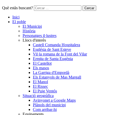
Què estàs buscant?
Cercar
Inici
El poble
El Municipi
Història
Personatges il·lustres
Llocs d'interès
Castell Comanda Hospitalera
Església de Sant Esteve
Vil·la romana de la Font del Vilar
Ermita de Santa Eugènia
El Castellot
Els masos
La Garriga d'Empordà
Els Estanyols de Mas Margall
El Manol
El Rissec
El Puig Ventós
Situació geogràfica
Avinyonet a Google Maps
Plànols del municipi
Com arribar-hi
Equipaments