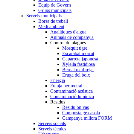
Equip de Govern
Grups municipals
Serveis municipals
Borsa de treball
Medi ambient
Analítiques d'aigua
Animals de companyia
Control de plagues
Mosquit tigre
Escarabat morrut
Caparreta japonesa
Xylella fastidiosa
Bernat marbrejat
Eruga del boix
Energia
Franja perimetral
Contaminació acústica
Contaminació lumínica
Residus
Residu on vas
Compostatge casolà
Campanya millora FORM
Serveis socials
Serveis tècnics