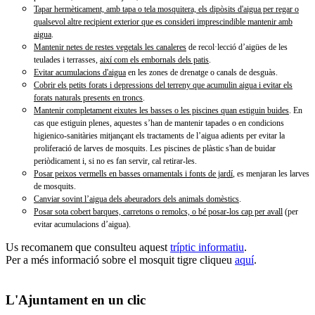
Tapar hermèticament, amb tapa o tela mosquitera, els dipòsits d'aigua per regar o
qualsevol altre recipient exterior que es consideri imprescindible mantenir amb
aigua
.
Mantenir netes de restes vegetals les canaleres
de recol·lecció d’aigües de les
teulades i terrasses,
així com els embornals dels patis
.
Evitar acumulacions d'aigua
en les zones de drenatge o canals de desguàs.
Cobrir els petits forats i depressions del terreny que acumulin aigua i evitar els
forats naturals presents en troncs
.
Mantenir completament eixutes les basses o les piscines quan estiguin buides
. En
cas que estiguin plenes, aquestes s’han de mantenir tapades o en condicions
higienico-sanitàries mitjançant els tractaments de l’aigua adients per evitar la
proliferació de larves de mosquits. Les piscines de plàstic s'han de buidar
periòdicament i, si no es fan servir, cal retirar-les.
Posar peixos vermells en basses ornamentals i fonts de jardí
, es menjaran les larves
de mosquits.
Canviar sovint l’aigua dels abeuradors dels animals domèstics
.
Posar sota cobert barques, carretons o remolcs, o bé posar-los cap per avall
(per
evitar acumulacions d’aigua).
Us recomanem que consulteu aquest
tríptic informatiu
.
Per a més informació sobre el mosquit tigre cliqueu
aquí
.
L'Ajuntament en un clic