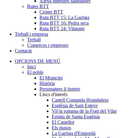
Xarxa itineraris saludables
Rutes BTT
Centre BTT
Ruta BTT 15: La Garriga
Ruta BTT 16: Pedra seca
Ruta BTT 24: Vilanant
Treball i empresa
Treball
Comerços i empreses
Contacte
OPCIONS DE MENÚ
Inici
El poble
El Municipi
Història
Personatges il·lustres
Llocs d'interès
Castell Comanda Hospitalera
Església de Sant Esteve
Vil·la romana de la Font del Vilar
Ermita de Santa Eugènia
El Castellot
Els masos
La Garriga d'Empordà