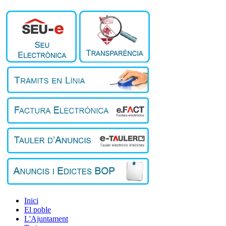
Inici
El poble
L'Ajuntament