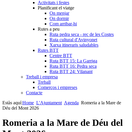
Activitats i festes
Planificant el viatge
On menjar
On dormir
Com arribar-hi
Rutes a peu
Ruta pedra seca - rec de les Costes
Ruta cultural d'Avinyonet
Xarxa itineraris saludables
Rutes BTT
Centre BTT
Ruta BTT 15: La Garriga
Ruta BTT 16: Pedra seca
Ruta BTT 24: Vilanant
Treball i empresa
Treball
Comerços i empreses
Contacte
Estàs aquí:
Home
L'Ajuntament
Agenda
Romeria a la Mare de
Déu del Mont 2026
Romeria a la Mare de Déu del