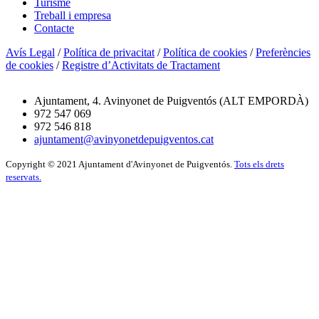
Turisme
Treball i empresa
Contacte
Avís Legal
/
Política de privacitat
/
Política de cookies
/
Preferències
de cookies
/
Registre d’Activitats de Tractament
Ajuntament, 4. Avinyonet de Puigventós (ALT EMPORDÀ)
972 547 069
972 546 818
ajuntament@avinyonetdepuigventos.cat
Copyright © 2021 Ajuntament d'Avinyonet de Puigventós.
Tots els drets
reservats.