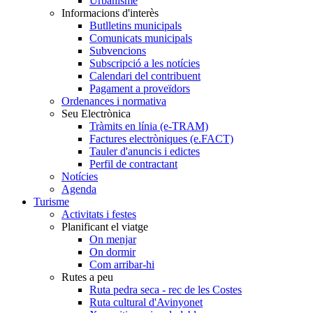
Urbanisme
Informacions d'interès
Butlletins municipals
Comunicats municipals
Subvencions
Subscripció a les notícies
Calendari del contribuent
Pagament a proveïdors
Ordenances i normativa
Seu Electrònica
Tràmits en línia (e-TRAM)
Factures electròniques (e.FACT)
Tauler d'anuncis i edictes
Perfil de contractant
Notícies
Agenda
Turisme
Activitats i festes
Planificant el viatge
On menjar
On dormir
Com arribar-hi
Rutes a peu
Ruta pedra seca - rec de les Costes
Ruta cultural d'Avinyonet