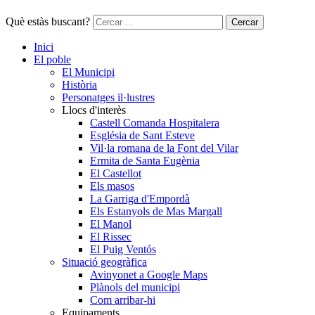
Què estàs buscant?
Cercar
Inici
El poble
El Municipi
Història
Personatges il·lustres
Llocs d'interès
Castell Comanda Hospitalera
Església de Sant Esteve
Vil·la romana de la Font del Vilar
Ermita de Santa Eugènia
El Castellot
Els masos
La Garriga d'Empordà
Els Estanyols de Mas Margall
El Manol
El Rissec
El Puig Ventós
Situació geogràfica
Avinyonet a Google Maps
Plànols del municipi
Com arribar-hi
Equipaments