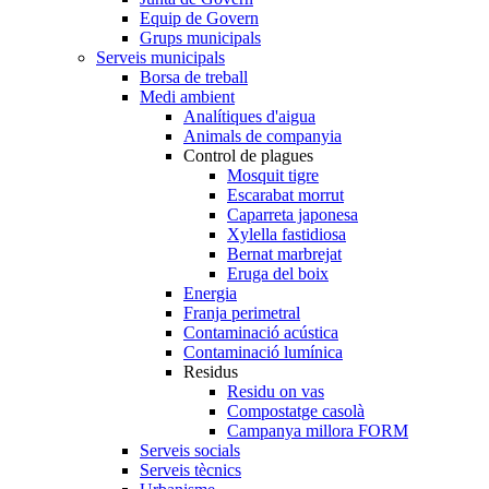
Equip de Govern
Grups municipals
Serveis municipals
Borsa de treball
Medi ambient
Analítiques d'aigua
Animals de companyia
Control de plagues
Mosquit tigre
Escarabat morrut
Caparreta japonesa
Xylella fastidiosa
Bernat marbrejat
Eruga del boix
Energia
Franja perimetral
Contaminació acústica
Contaminació lumínica
Residus
Residu on vas
Compostatge casolà
Campanya millora FORM
Serveis socials
Serveis tècnics