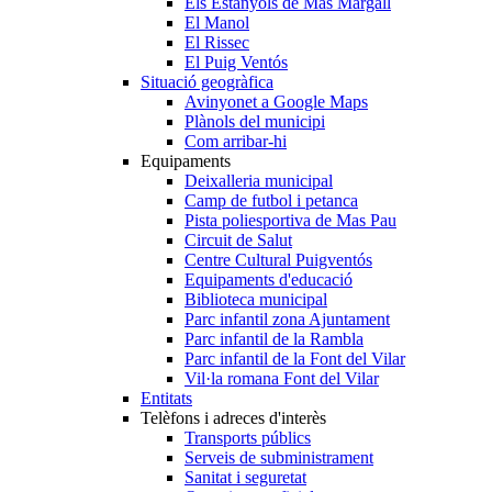
Els Estanyols de Mas Margall
El Manol
El Rissec
El Puig Ventós
Situació geogràfica
Avinyonet a Google Maps
Plànols del municipi
Com arribar-hi
Equipaments
Deixalleria municipal
Camp de futbol i petanca
Pista poliesportiva de Mas Pau
Circuit de Salut
Centre Cultural Puigventós
Equipaments d'educació
Biblioteca municipal
Parc infantil zona Ajuntament
Parc infantil de la Rambla
Parc infantil de la Font del Vilar
Vil·la romana Font del Vilar
Entitats
Telèfons i adreces d'interès
Transports públics
Serveis de subministrament
Sanitat i seguretat