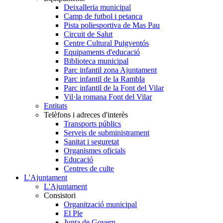
Deixalleria municipal
Camp de futbol i petanca
Pista poliesportiva de Mas Pau
Circuit de Salut
Centre Cultural Puigventós
Equipaments d'educació
Biblioteca municipal
Parc infantil zona Ajuntament
Parc infantil de la Rambla
Parc infantil de la Font del Vilar
Vil·la romana Font del Vilar
Entitats
Telèfons i adreces d'interès
Transports públics
Serveis de subministrament
Sanitat i seguretat
Organismes oficials
Educació
Centres de culte
L'Ajuntament
L'Ajuntament
Consistori
Organització municipal
El Ple
Junta de Govern