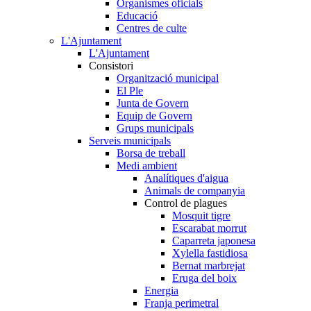
Organismes oficials
Educació
Centres de culte
L'Ajuntament
L'Ajuntament
Consistori
Organització municipal
El Ple
Junta de Govern
Equip de Govern
Grups municipals
Serveis municipals
Borsa de treball
Medi ambient
Analítiques d'aigua
Animals de companyia
Control de plagues
Mosquit tigre
Escarabat morrut
Caparreta japonesa
Xylella fastidiosa
Bernat marbrejat
Eruga del boix
Energia
Franja perimetral